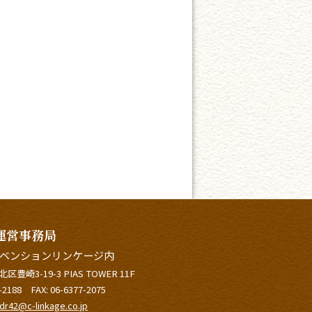
運営事務局
ベンションリンケージ内
区豊崎3-19-3 PIAS TOWER 11F
-2188
FAX: 06-6377-2075
sdr42@c-linkage.co.jp