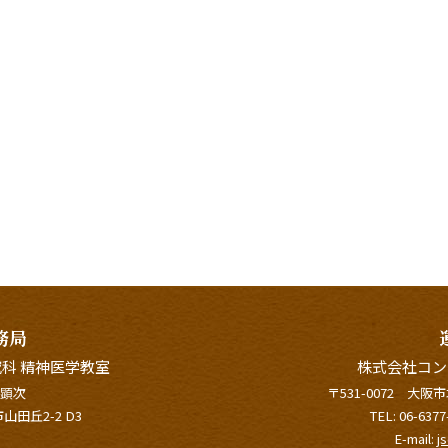
務局
科 精神医学教室
株式会社コン
 顕次
〒531-0072 大阪市北
山田丘2-2 D3
TEL:
06-6377
E-mail:
j