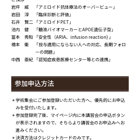
岩坪 威
「アミロイド抗体療法のオーバービュー」
岩田 淳
「臨床診断と評価」
石井 賢二
「アミロイドPET」
池内 健
「髄液バイオマーカーとAPOE遺伝子型」
冨本 秀和
「安全性（ARIA、infusion reaction) 」
橋本 衛
「投与適用にならない人への対応、長期フォロ
ーの問題」
中西 亜紀
「認知症疾患医療センター等との連携」
参加申込方法
学術集会にご参加登録いただいた方へ、優先的にお申込
みを受付いたします。
参加登録完了後、マイページ内に本講習会の申込ボタン
が表示されますので、そちらより講習会のお申込みへお
進みください。
決済方法はクレジットカードのみです。