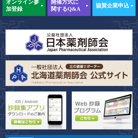
オンライン
参
開催方式に
協賛企業申込
加登録
関するQ&A