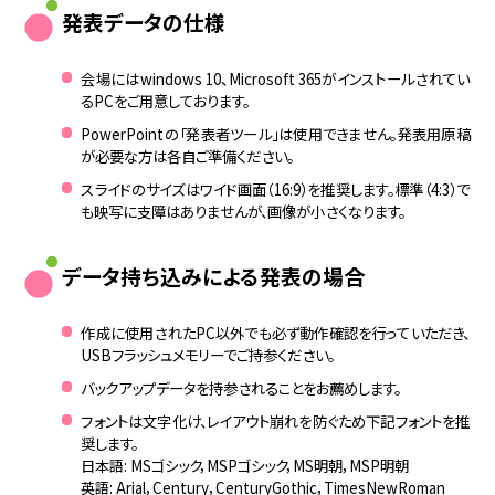
発表データの仕様
会場にはwindows 10、Microsoft 365がインストールされてい
るPCをご用意しております。
PowerPointの「発表者ツール」は使用できません。発表用原稿
が必要な方は各自ご準備ください。
スライドのサイズはワイド画面（16:9）を推奨します。標準（4:3）で
も映写に支障はありませんが、画像が小さくなります。
データ持ち込みによる発表の場合
作成に使用されたPC以外でも必ず動作確認を行っていただき、
USBフラッシュメモリーでご持参ください。
バックアップデータを持参されることをお薦めします。
フォントは文字化け、レイアウト崩れを防ぐため下記フォントを推
奨します。
日本語: MSゴシック，MSPゴシック，MS明朝，MSP明朝
英語: Arial，Century，CenturyGothic，TimesNewRoman