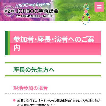
参加者・座長・演者へのご案
内
座長の先生方へ
現地参加の場合
座長の先生は、担当セッション開始15分前までに、各会場内前方
の次座長席にご着席ください。