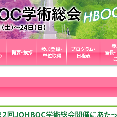
参
参加登録・
プログラム・
概要・挨拶
座長
単位取得
日程表
）
２回JOHBOC学術総会開催にあた