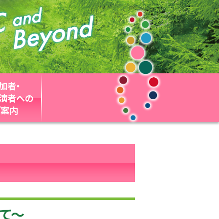
加者・
・演者への
ご案内
って〜