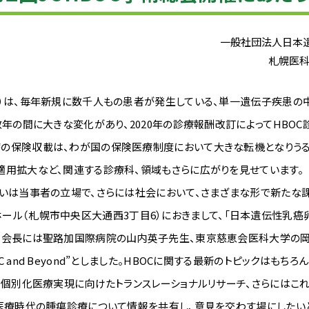
一般社団法人日本
札幌医
）は、毎年新規に数千人もの患者が発生している、単一遺伝子疾患の
数年の間に大きな変化があり、2020年の診療報酬改訂によってHBO
の保険収載は、わが国の保険医療制度において大きな転機となりうる画
適用拡大など、関連する診療科、領域もさらに広がりを見せています。
いは当事者の立場で、さらには社会において、さまざまな形で新たな課
で道新ホール（札幌市中央区大通西3丁目6）におきまして、「日本遺伝性乳
副会長には聖路加国際病院の山内英子先生、東京慈恵会医科大学の岡
and Beyond”としました。HBOCに関する最新のトピックはもち
、個別化医療実現に向けたトランスレーショナルリサーチ、さらにはこれ
ム医療時代の腫瘍診療について情報を共有し、意見を交わす場にしたい