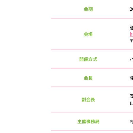
会期
2
会場
h
開催方式
会長
副会長
主催事務局