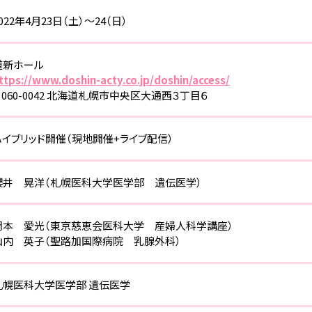
022年4月23日（土）～24（日）
道新ホール
ttps://www.doshin-acty.co.jp/doshin/access/
​​〒060-0042 北海道札幌市中央区大通西３丁目６
ハイブリッド開催（現地開催+ライブ配信）
櫻井 晃洋（札幌医科大学医学部 遺伝医学）
岡本 愛光（東京慈恵会医科大学 産婦人科学講座）
山内 英子（聖路加国際病院 乳腺外科）
札幌医科大学医学部 遺伝医学