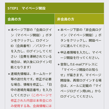
STEP1 マイページ開設
会員の方
非会員の方
本ページ下部の「会員ログイ
本ページ下部の「非会員ログ
ン（マイページ開設）」ボタ
イン（マイページ開設）」ボ
ンをクリックし、ログイン
タンをクリックし、開設ペー
ID（会員番号）／パスワード
ジに進んでください。
を入力し、ログインしてくだ
申込者情報を入力し、マイペ
さい（会費を滞納されている
ージ開設を行ってください。
場合は、納入後にログイン可
登録したE-mailアドレスに
能となります）
「マイページ開設のお知ら
連絡先情報は、ネームカード
せ」が届きます。マイページ
等の送付先です。修正が必要
開設後、再度ログインする場
な場合、情報を修正し、「日
合は、メールに記載の「マイ
中の連絡先電話番号」を入力
ページログイン用URL」から
してください
（このページで
ログインしてください。
修正された内容は本年会にの
み使用する為、会員情報には