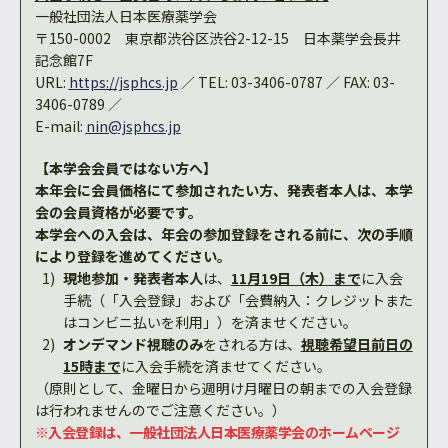
一般社団法人日本医療薬学会
〒150-0002 東京都渋谷区渋谷2-12-15 日本薬学会長井
記念館7F
URL:
https://jsphcs.jp
／ TEL: 03-3406-0787 ／ FAX: 03-
3406-0789 ／
E-mail:
nin@jsphcs.jp
【本学会会員ではない方へ】
本年会に会員価格にて参加されたい方、発表者本人は、本学
会の会員資格が必要です。
本学会への入会は、年会の参加登録をされる前に、次の手順
により登録を進めてください。
現地参加・発表者本人
は、
11月19日（木）まで
に入会
手続（「入会登録」および「会費納入：クレジットまた
はコンビニ払いを利用」）を済ませください。
オンデマンド視聴のみ
をされる方は、
視聴希望日前日の
15時まで
に入会手続を済ませてください。
（原則として、金曜日から週明け月曜日の朝までの入会登録
は行われませんのでご注意ください。）
※入会登録は、一般社団法人日本医療薬学会のホームページ