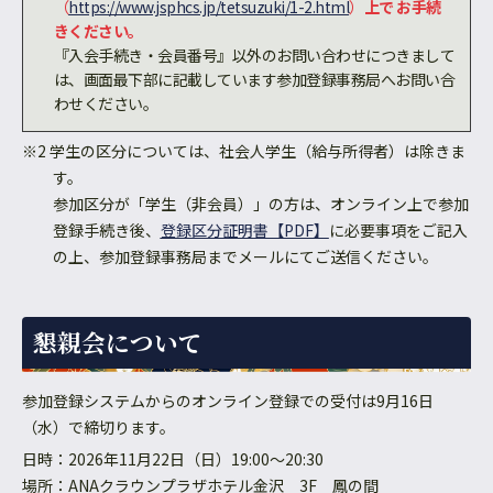
（
https://www.jsphcs.jp/tetsuzuki/1-2.html
）
上で
お手続
きください。
『入会手続き・会員番号』以外のお問い合わせにつきまして
は、画面最下部に記載しています参加登録事務局へお問い合
わせください。
※2 学生の区分については、社会人学生（給与所得者）は除きま
す。
参加区分が「学生（非会員）」の方は、オンライン上で参加
登録手続き後、
登録区分証明書【PDF】
に必要事項をご記入
の上、参加登録事務局までメールにてご送信ください。
懇親会について
参加登録システムからのオンライン登録での受付は9月16日
（水）で締切ります。
日時：2026年11月22日（日）19:00～20:30
場所：ANAクラウンプラザホテル金沢 3F 鳳の間