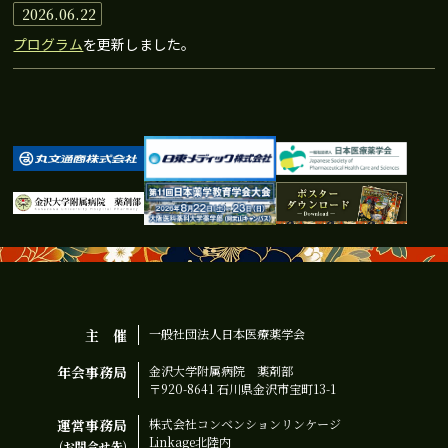
2026.06.22
プログラム
を更新しました。
2026.06.10
指定演題登録
、
利益相反
を掲載しました。
2026.03.27
一般演題応募
を開始しました。
2026.01.13
公募シンポジウムの募集
を開始しました。
主 催
一般社団法人日本医療薬学会
2025.11.13
年会事務局
金沢大学附属病院 薬剤部
ホームページを公開しました。
〒920-8641 石川県金沢市宝町13-1
運営事務局
株式会社コンベンションリンケージ
Linkage北陸内
(お問合せ先)