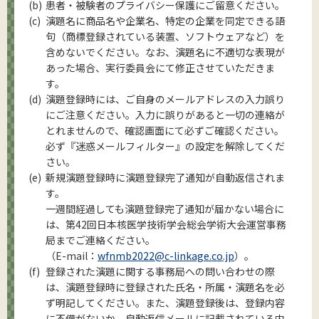
患者・被験者のプライバシー保護にご留意ください。
演題名に商品名や企業名、特定の企業を同定できる語
句（商標登録されている装置、ソフトウェアなど）を
含めないでください。なお、演題名に不適切な表現が
あった場合、実行委員会にて修正させていただきま
す。
演題登録時には、ご自身のメールアドレスの入力誤り
にご注意ください。入力に誤りがあると一切の連絡が
とれませんので、確認画面にて必ずご確認ください。
必ず『迷惑メールフィルター』の設定を解除してくだ
さい。
新規演題登録時に演題登録完了通知が自動返信されま
す。
一週間経過しても演題登録完了通知が届かない場合に
は、第42回日本核医学技術学会総会学術大会運営事務
局までご連絡ください。
（E-mail：
wfnmb2022@c-linkage.co.jp
）。
登録された演題に関する事務局への問い合わせの際
は、演題登録時に登録された氏名・所属・演題名を必
ず明記してください。また、演題登録後は、登録内容
に不備がないか、自動返信メールに記載されている内