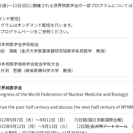
日(金)～11日(日)に開催される世界核医学会の一部プログラムについて
マンド配信]
ログラムはオンデマンド配信を行います。
はプログラムページをご参照ください。
日本核医学会学術総会
絹谷 清剛（金沢大学医薬保健研究域医学系核医学 教授）
日本核医学技術学会総会学術大会
 片渕 哲朗（岐阜医療科学大学 教授）
世界核医学会
ongress of the World Federation of Nuclear Medicine and Biology)
ze the past half century and discuss the next half century of WFN
022年9月7日（水）～9月11日（日） ［5日間/国立京都国際会館］
年9月12日（月）～9月13日（火） ［2日間/
金沢市アートホール
石
ンド配信：2022年10月3日(月)～11月30日(水)