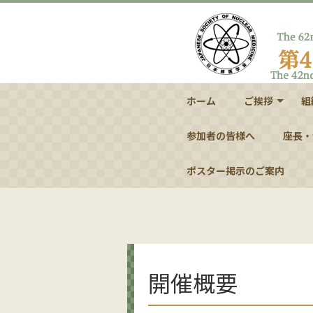
ホーム
ご挨拶
組
参加者の皆様へ
第62回日本核
第42回日本核
座長・
ポスター掲示のご案内
開催概要