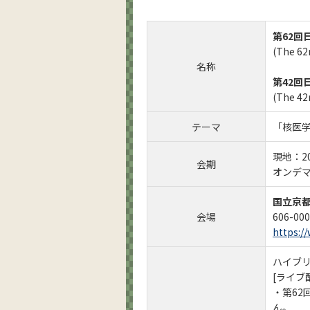
第62回
(The 62n
名称
第42回
(The 42
テーマ
「核医
現地：2
会期
オンデマ
国立京
会場
606-0
https://
ハイブ
[ライブ
・第6
ん。