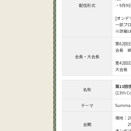
配信形式
・9月9
[オンデ
一部プ
※詳細
第62回
会長 
会長・大会長
第42回
大会長
第13回
名称
(13th C
テーマ
Summari
現地：2
会期
2022
オンデマ