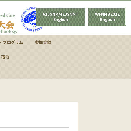
62JSNM/42JSNMT
WFNMB2022
English
English
・プログラム
参加登録
セッション
会
総会学術大会
宿泊