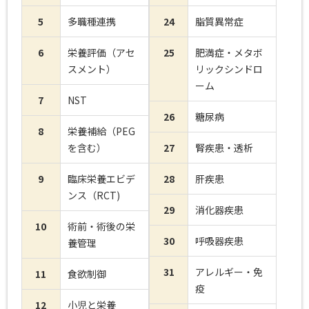
5
多職種連携
24
脂質異常症
6
栄養評価（アセ
25
肥満症・メタボ
スメント）
リックシンドロ
ーム
7
NST
26
糖尿病
8
栄養補給（PEG
を含む）
27
腎疾患・透析
9
臨床栄養エビデ
28
肝疾患
ンス（RCT)
29
消化器疾患
10
術前・術後の栄
30
呼吸器疾患
養管理
31
アレルギー・免
11
食欲制御
疫
12
小児と栄養