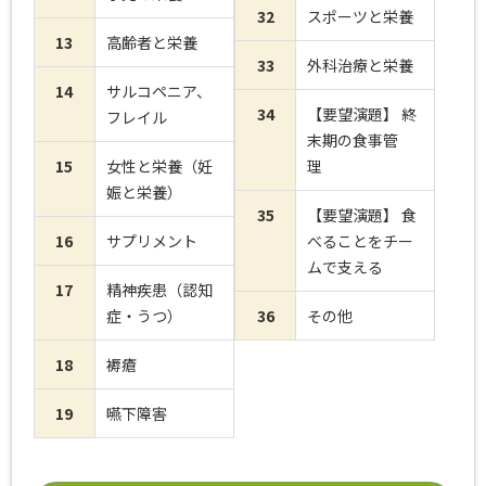
32
スポーツと栄養
13
高齢者と栄養
33
外科治療と栄養
14
サルコペニア、
34
【要望演題】 終
フレイル
末期の食事管
15
女性と栄養（妊
理
娠と栄養）
35
【要望演題】 食
16
サプリメント
べることをチー
ムで支える
17
精神疾患（認知
症・うつ）
36
その他
18
褥瘡
19
嚥下障害