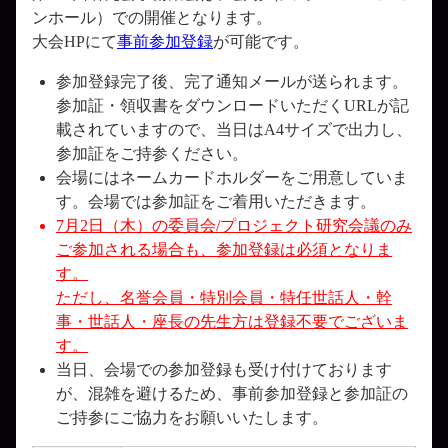
ンホール）での開催となります。
大会HPにて
事前参加登録
が可能です。
参加登録完了後、完了通知メールが送られます。
参加証・領収書をダウンロードいただくURLが記
載されていますので、当日はA4サイズで出力し、
参加証をご持参ください。
会場にはネームカードホルダーをご用意していま
す。会場では参加証をご着用いただきます。
7月2日（木）の委員会/プロジェクト研究会議のみ
ご参加される場合も、参加登録は必須となりま
す。
ただし、名誉会員・特別会員・特任世話人・幹
事・世話人・座長の先生方は登録不要でございま
す。
当日、会場での参加登録も受け付けております
が、混雑を避けるため、事前参加登録と参加証の
ご持参にご協力をお願いいたします。