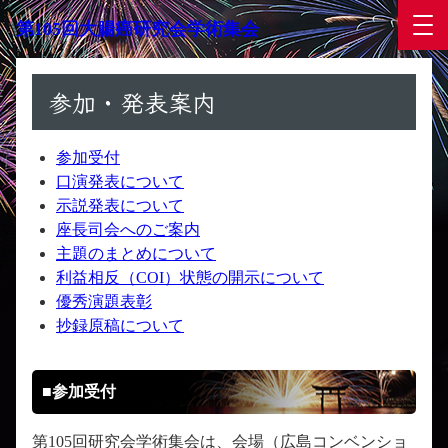
第105回大腸癌研究会学術集会
参加・発表案内
参加受付
口演発表について
示説発表について
座長司会へのご案内
主題のまとめについて
利益相反（COI）状態の開示について
優秀演題表彰
抄録原稿について
■参加受付
第105回研究会学術集会は、会場（広島コンベンショ