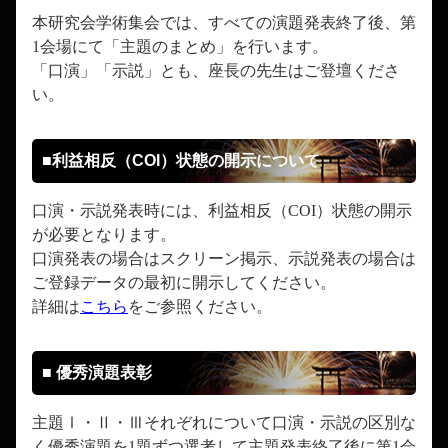
本研究会学術集会では、すべての演題発表終了後、第
1会場にて「主題のまとめ」を行います。
「口演」「示説」とも、座長の先生はご登壇くださ
い。
■利益相反（COI）状態の開示について
口演・示説発表時には、利益相反（COI）状態の開示
が必要となります。
口演発表の場合はスクリーン掲示、示説発表の場合は
ご登録データの最初に開示してください。
詳細は
こちら
をご参照ください。
■ 優秀演題表彰
主題Ⅰ・Ⅱ・Ⅲそれぞれについて口演・示説の区別な
く優秀演題を1題ずつ選考して主題発表終了後に第1会