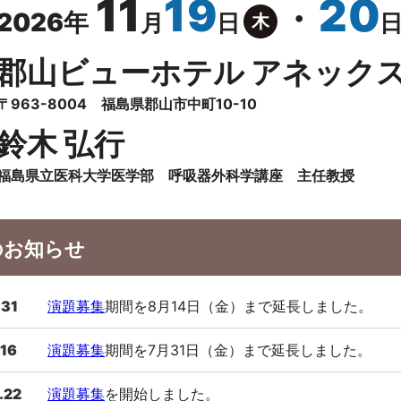
11
19
20
・
2026年
月
日
木
郡山ビューホテル アネック
〒963-8004 福島県郡山市中町10-10
鈴木 弘行
福島県立医科大学医学部 呼吸器外科学講座 主任教授
のお知らせ
.31
演題募集
期間を8月14日（金）まで延長しました。
.16
演題募集
期間を7月31日（金）まで延長しました。
.22
演題募集
を開始しました。