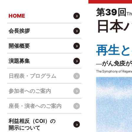
第39回
Th
HOME
日本
会長挨拶
開催概要
再生と
演題募集
—がん免疫が
The Symphony of Regener
日程表・プログラム
参加者へのご案内
座長・演者へのご案内
利益相反（COI）の
開示について