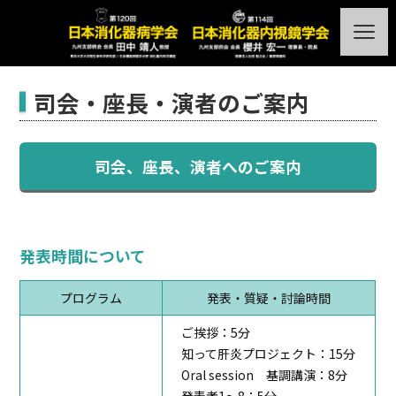
WEB抄録集(PDF)
ホーム
司会・座長・演者のご案内
会長挨拶
開催概要
司会、座長、演者へのご案内
プログラム
採択結果
事前参加登録
参加者へのご案内
発表時間について
司会・座長・演者のご案内
プログラム
発表・質疑・討論時間
会場のご案内
ご挨拶：5分
リンク
託児のご案内
知って肝炎プロジェクト：15分
Oral session
基調講演：8分