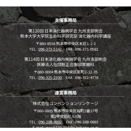
主催事務局
第120回 日本消化器病学会
九州支部例会
熊本大学大学院生命科学研究部
消化器内科学講座
〒860-8556
熊本市中央区本荘1-1-1
TEL
096-373-5147
FAX
096-371-0582
第114回 日本消化器内視鏡学会
九州支部例会
医療法人社団魁正会服部胃腸科
〒860-0004
熊本市中央区新町2-12-35
TEL
096-325-2300
FAX
096-352-4778
運営事務局
株式会社コンベンションリンケージ
〒860-0805
熊本市中央区桜町2番17号
第2甲斐田ビル5階
TEL
096-288-0882
FAX
096-288-0883
E-mail
jgesk120-114@c-linkage.co.jp