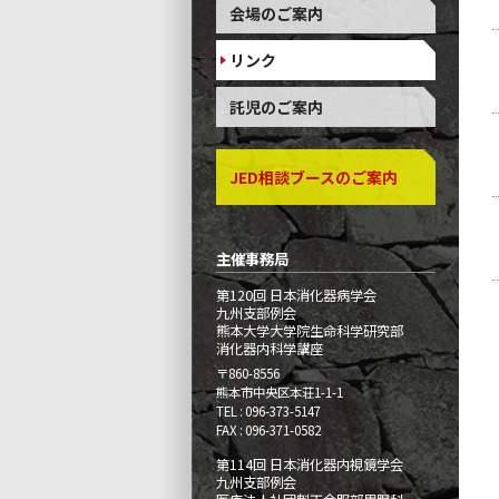
会場のご案内
リンク
託児のご案内
JED相談ブースのご案内
主催事務局
第120回 日本消化器病学会
九州支部例会
熊本大学大学院生命科学研究部
消化器内科学講座
〒860-8556
熊本市中央区本荘1-1-1
TEL
096-373-5147
FAX
096-371-0582
第114回 日本消化器内視鏡学会
九州支部例会