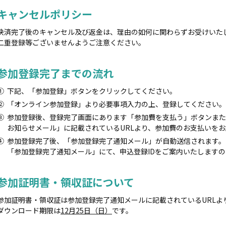
キャンセルポリシー
決済完了後のキャンセル及び返金は、理由の如何に関わらずお受けいた
二重登録等ございませんようご注意ください。
参加登録完了までの流れ
①
下記、「参加登録」ボタンをクリックしてください。
②
「オンライン参加登録」より必要事項入力の上、登録してください。
③
参加登録後、登録完了画面にあります「参加費を支払う」ボタンまた
お知らせメール」に記載されているURLより、参加費のお支払いを
④
参加登録完了後、「参加登録完了通知メール」が自動送信されます。
「参加登録完了通知メール」にて、申込登録IDをご案内いたします
参加証明書・領収証について
参加証明書・領収証は参加登録完了通知メールに記載されているURLよ
ダウンロード期限は
12月25日（日）
です。