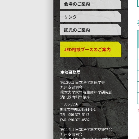
会場のご案内
リンク
託児のご案内
JED相談ブースのご案内
主催事務局
第120回 日本消化器病学会
九州支部例会
熊本大学大学院生命科学研究部
消化器内科学講座
〒860-8556
熊本市中央区本荘1-1-1
TEL
096-373-5147
FAX
096-371-0582
第114回 日本消化器内視鏡学会
九州支部例会