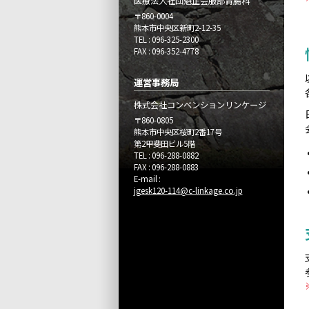
医療法人社団魁正会服部胃腸科
〒860-0004
熊本市中央区新町2-12-35
TEL
096-325-2300
FAX
096-352-4778
運営事務局
株式会社コンベンションリンケージ
〒860-0805
熊本市中央区桜町2番17号
第2甲斐田ビル5階
TEL
096-288-0882
FAX
096-288-0883
E-mail
jgesk120-114@c-linkage.co.jp