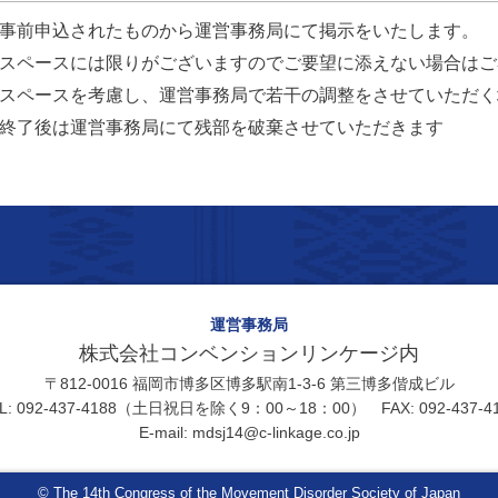
事前申込されたものから運営事務局にて掲示をいたします。
スペースには限りがございますのでご要望に添えない場合はご
スペースを考慮し、運営事務局で若干の調整をさせていただく
終了後は運営事務局にて残部を破棄させていただきます
運営事務局
株式会社コンベンションリンケージ内
〒812-0016 福岡市博多区博多駅南1-3-6 第三博多偕成ビル
L: 092-437-4188（土日祝日を除く9：00～18：00） FAX: 092-437-4
E-mail: mdsj14@c-linkage.co.jp
© The 14th Congress of the Movement Disorder Society of Japan