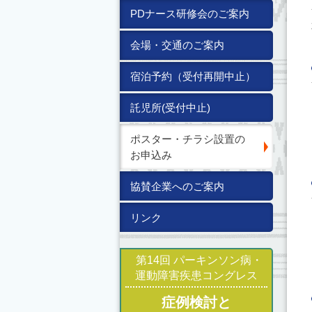
PDナース研修会のご案内
会場・交通のご案内
宿泊予約（受付再開中止）
託児所(受付中止)
ポスター・チラシ設置の
お申込み
協賛企業へのご案内
リンク
第14回 パーキンソン病・
運動障害疾患コングレス
症例検討と