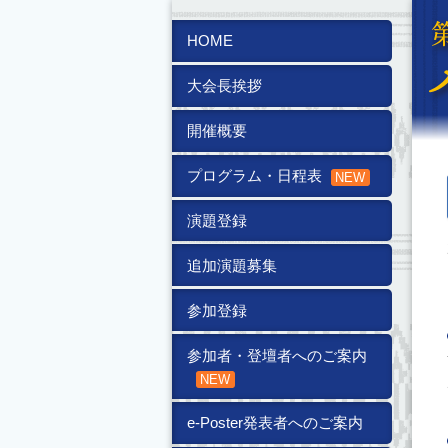
HOME
大会長挨拶
開催概要
プログラム・日程表
演題登録
追加演題募集
参加登録
参加者・登壇者へのご案内
e-Poster発表者へのご案内