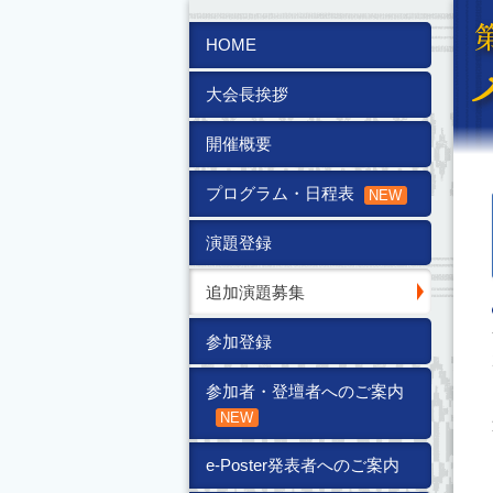
HOME
大会長挨拶
開催概要
プログラム・日程表
演題登録
追加演題募集
参加登録
参加者・登壇者へのご案内
e-Poster発表者へのご案内