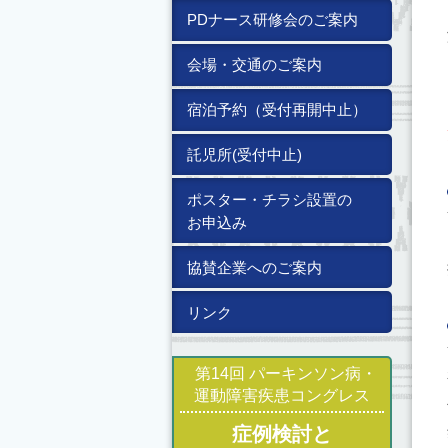
PDナース研修会のご案内
会場・交通のご案内
宿泊予約（受付再開中止）
託児所(受付中止)
ポスター・チラシ設置の
お申込み
協賛企業へのご案内
リンク
第14回 パーキンソン病・
運動障害疾患コングレス
症例検討と