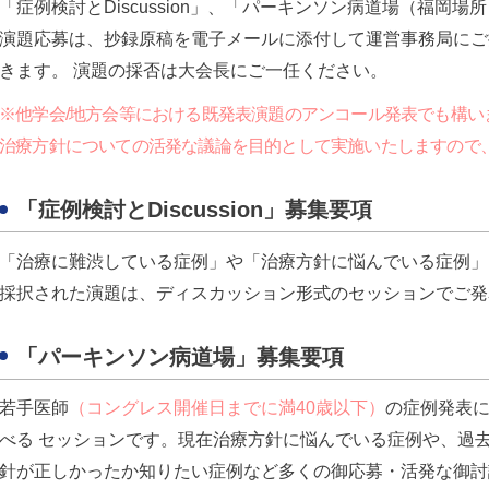
「症例検討とDiscussion」、「パーキンソン病道場（福岡
演題応募は、抄録原稿を電子メールに添付して運営事務局にご
きます。 演題の採否は大会長にご一任ください。
※他学会/地方会等における既発表演題のアンコール発表でも構い
治療方針についての活発な議論を目的として実施いたしますので
「症例検討とDiscussion」募集要項
「治療に難渋している症例」や「治療方針に悩んでいる症例」
採択された演題は、ディスカッション形式のセッションでご発
「パーキンソン病道場」募集要項
若手医師
（コングレス開催日までに満40歳以下）
の症例発表
べる セッションです。現在治療方針に悩んでいる症例や、過
針が正しかったか知りたい症例など多くの御応募・活発な御討