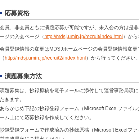
応募資格
会員、非会員ともに演題応募が可能ですが、未入会の方は是非ご
ージの入会ページ（
http://mdsj.umin.jp/recruit/index.html
）から
会員登録情報の変更はMDSJホームページの会員登録情報変更
（
http://mdsj.umin.jp/recruit2/index.html
）から行ってください
演題募集方法
演題募集は、抄録原稿を電子メールに添付して運営事務局演に
だきます。
あらかじめ下記の抄録登録フォーム（Microsoft Excelフ
ーム上にて応募抄録を作成してください。
抄録登録フォームで作成済みの抄録原稿（Microsoft Exce
営事務局宛にご提出ください。