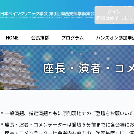
配信特別ページロ
グイン
配信は終了しまし
た
HOME
会長挨拶
プログラム
ハンズオン参加申
座長・演者・コ
一般演題、指定演題ともに原則現地でのご登壇をお願いいた
座長・演者・コメンテーターは登壇 5 分前までに各会場に
座長・コメンテーターは会場内右前方の「次座長席」に、演