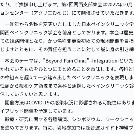
たり、ご挨拶申し上げます。第3回関西支部集会は2022年10月
ョンセンター（アクリエひめじ）にて開催させていただきます
一昨年から名称を変更いたしました日本ペインクリニック学会
関西ペインクリニック学会を前身としております。本会は歴史
ての姫路開催となり、かつ名称変更後初めての現地開催を目指
じますとともに、その責任を担うことに対して誠に身の引き締
本会のテーマは、"Beyond Pain Clinic" -Integration-
かれているものをひとつにまとめることを意味します。各科と
の枠組みを超えて一歩踏み出したペインクリニックを表現しま
性痛から緩和ケア領域まで各科と連携したペインクリニック診
信していきたいと思います。
開催方法はCOVID-19の感染状況に影響される可能性はあり
イブリッド開催を予定しています。
診療・研究に関する各種講演、シンポジウム、ワークショッ
を進めております。特に、現地参加では超音波ガイド下神経ブ