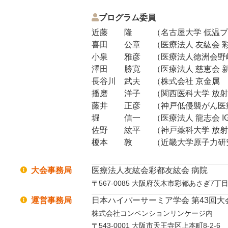
プログラム委員
近藤 隆
（名古屋大学 低温
喜田 公章
（医療法人 友紘会
小泉 雅彦
（医療法人徳洲会野
澤田 勝寛
（医療法人 慈恵会 
長谷川 武夫
（株式会社 京金属
播磨 洋子
（関西医科大学 放
藤井 正彦
（神戸低侵襲がん医
堀 信一
（医療法人 龍志会 
佐野 紘平
（神戸薬科大学 放
榎本 敦
（近畿大学原子力研
大会事務局
医療法人友紘会彩都友紘会 病院
〒567-0085 大阪府茨木市彩都あさぎ7丁目
運営事務局
日本ハイパーサーミア学会 第43回
株式会社コンベンションリンケージ内
〒543-0001 大阪市天王寺区上本町8-2-6