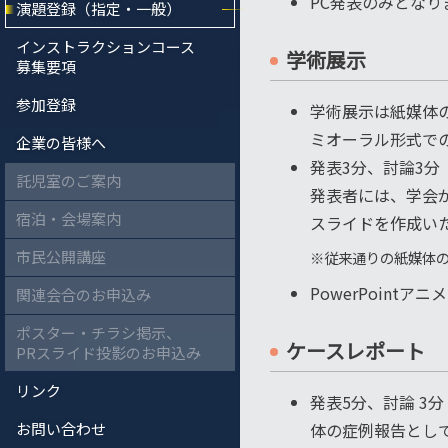
PC発表のみとなり
演題登録（指定・一般）
インストラクションコース
学術展示
募集要項
参加登録
学術展示は紙媒体
ミオーラル形式で
企業の皆様へ
発表3分、討論3
託児室のご案内
発表者には、学会
宿泊・会場案内
スライドを作成い
市民公開講座
※従来通りの紙媒体
PowerPoin
関連会合のお申込み
ポスター・チラシ掲示、
ケースレポート
PRスライド投影のお申込み
リンク
発表5分、討論 3
体の症例報告とし
お問い合わせ