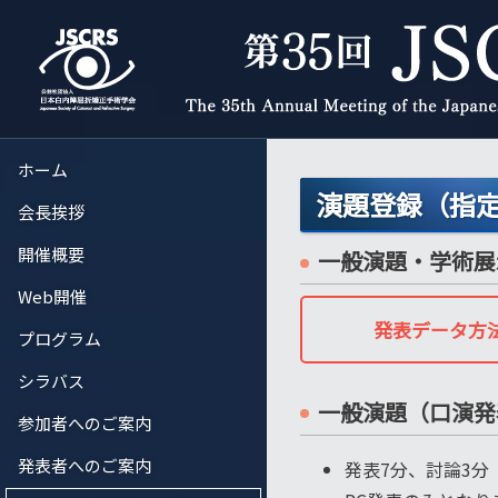
ホーム
演題登録（指
会長挨拶
開催概要
一般演題・学術展
Web開催
発表データ方
プログラム
シラバス
一般演題（口演発
参加者へのご案内
発表者へのご案内
発表7分、討論3