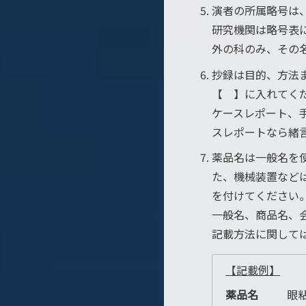
演者の所属略号は
研究機関は略号表
外の科のみ、その
抄録は目的、方法
【 】に入れてく
ケースレポート、
スレポートなら緒
薬品名は一般名を
た、機械装置など
を付けてください
一般名、商品名、
記載方法に関して
【記載例】
薬品名
眼