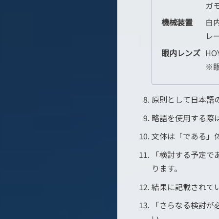
ガモ
機械装置
白内
レー
眼内レンズ
HO
※
原則として日本語
略語を使用する際
文体は「である」
「検討する予定で
ります。
結果に記載されて
「さらなる検討が
い。