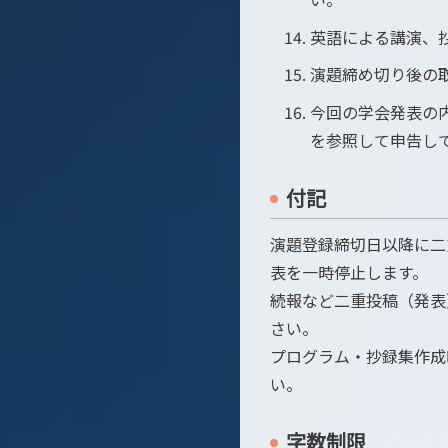
英語による講演、
演題締め切り後の
今回の学会発表の
を参照して申告し
付記
演題登録締切日以降に二
表を一時停止します。
続報など二重投稿（発表
さい。
プログラム・抄録集作成
い。
字数制限