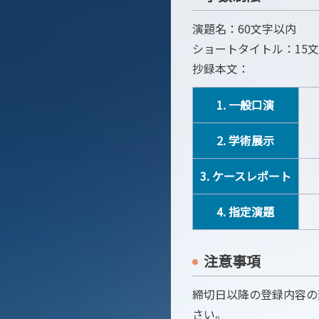
演題名：60文字以内
ショートタイトル：15
抄録本文：
1. 一般口演
2. 学術展示
3. ケースレポート
4. 指定演題
注意事項
締切日以降の登録内容の
さい。