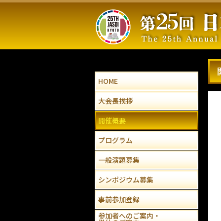
HOME
大会長挨拶
開催概要
プログラム
一般演題募集
シンポジウム募集
事前参加登録
参加者へのご案内・