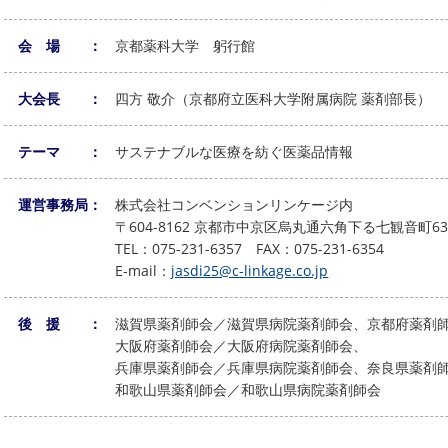
会 場 ：
京都薬科大学 躬行館
大会長 ：
四方 敬介（京都府立医科大学附属病院 薬剤部長）
テーマ ：
サステナブルな医療を紡ぐ医薬品情報
運営事務局：
株式会社コンベンションリンケージ内
〒604-8162 京都市中京区烏丸通六角下る七観音町63
TEL：075-231-6357 FAX：075-231-6354
E-mail：
jasdi25@c-linkage.co.jp
後 援 ：
滋賀県薬剤師会／滋賀県病院薬剤師会、
京都府薬剤
大阪府薬剤師会／大阪府病院薬剤師会、
兵庫県薬剤師会／兵庫県病院薬剤師会、
奈良県薬剤
和歌山県薬剤師会／和歌山県病院薬剤師会