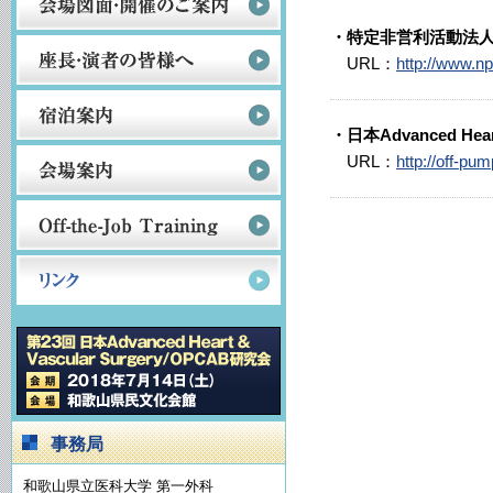
・特定非営利活動法
URL：
http://www.np
・日本Advanced Hear
URL：
http://off-pum
事務局
和歌山県立医科大学 第一外科