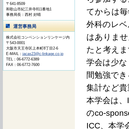
〒641-8509
和歌山市紀三井寺811番地1
てからは毎
事務局長：西村 好晴
外科のレベ
運営事務局
はありませ
株式会社コンベンションリンケージ内
〒543-0001
たと考えま
大阪市天王寺区上本町8丁目2-6
E-MAIL：
jacas23@c-linkage.co.jp
TEL：06-6772-6389
学会は少な
FAX：06-6772-7600
間勉強でき
集計など貴
本学会は、Inte
のco-sp
ICC、本