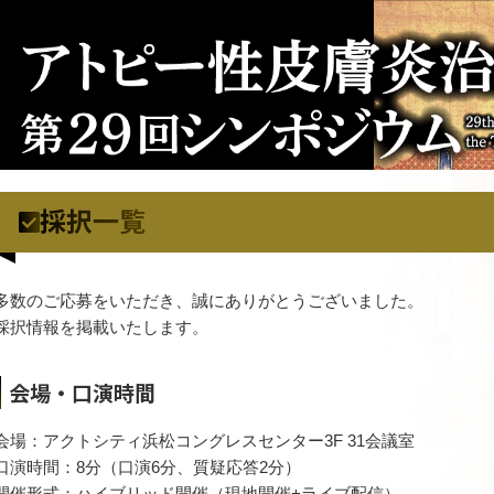
採択一覧
多数のご応募をいただき、誠にありがとうございました。
採択情報を掲載いたします。
会場・口演時間
会場：アクトシティ浜松コングレスセンター3F 31会議室
口演時間：8分（口演6分、質疑応答2分）
開催形式：ハイブリッド開催（現地開催+ライブ配信）