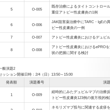
既存治療によるタイトコントロー
5
O-005
重症アトピー性皮膚炎の1例
JAK阻害薬治療中にTARC・Ig
6
O-006
ピー性皮膚炎の一例
7
O-007
アトピー性皮膚炎におけるデュピ
アトピー性皮膚炎におけるePRO
8
O-008
状の把握に関する検討
一般演題2
セッション開催日時：2/4（日）13:50～15:00
発表順
演題番号
演
経時的にみたデュピルマブの治療
1
O-009
トピー性皮膚炎123例の後方視的検
ネモリズマブ投与に関連する皮疹