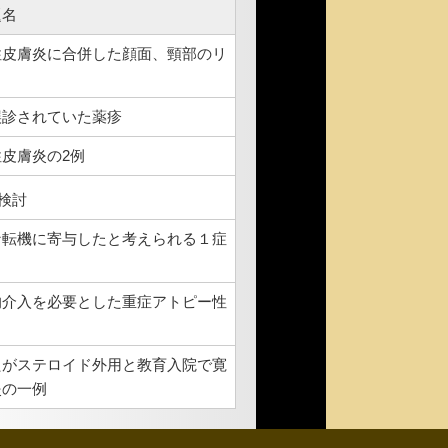
題名
性皮膚炎に合併した顔面、頸部のリ
誤診されていた薬疹
皮膚炎の2例
検討
な転機に寄与したと考えられる１症
的介入を必要とした重症アトピー性
たがステロイド外用と教育入院で寛
炎の一例