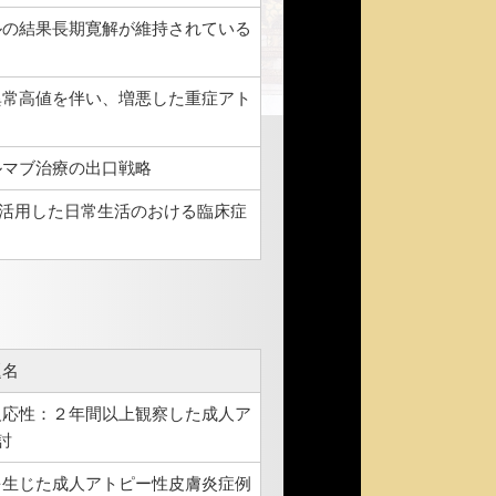
ルの結果長期寛解が維持されている
Eの異常高値を伴い、増悪した重症アト
ルマブ治療の出口戦略
を活用した日常生活のおける臨床症
題名
反応性：２年間以上観察した成人ア
討
を生じた成人アトピー性皮膚炎症例