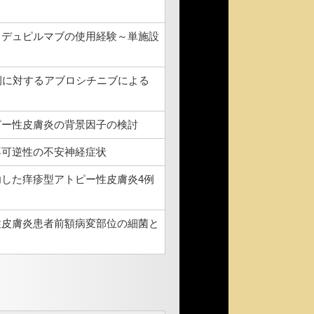
るデュピルマブの使用経験～単施設
例に対するアブロシチニブによる
ピー性皮膚炎の背景因子の検討
不可逆性の不安神経症状
した痒疹型アトピー性皮膚炎4例
性皮膚炎患者前額病変部位の細菌と