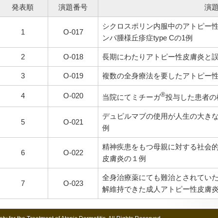
発表順
演題番号
演
シクロスポリン内服中のアトピー
1
O-017
ンパ腫様丘疹症type Cの1例
2
O-018
長期にわたりアトピー性皮膚炎と
3
O-019
複数の全身療法を要したアトピー性
4
O-020
®
当院にてミチーガ
投与した患者の
デュピルマブの使用が人生の大き
5
O-021
例
精神疾患をもつ母親に対する社会
6
O-022
皮膚炎の１例
全身治療薬にても難治とされてい
7
O-023
解維持できた成人アトピー性皮膚