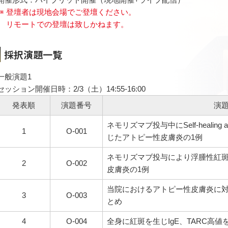
登壇者は現地会場でご登壇ください。
リモートでの登壇は致しかねます。
採択演題一覧
一般演題1
セッション開催日時：2/3（土）14:55-16:00
発表順
演題番号
演
ネモリズマブ投与中にSelf-healing acute 
1
O-001
じたアトピー性皮膚炎の1例
ネモリズマブ投与により浮腫性紅
2
O-002
皮膚炎の1例
当院におけるアトピー性皮膚炎に
3
O-003
とめ
4
O-004
全身に紅斑を生じIgE、TARC高値