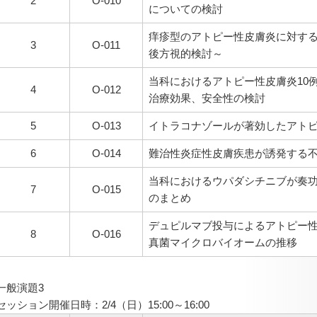
2
O-010
についての検討
痒疹型のアトピー性皮膚炎に対す
3
O-011
後方視的検討～
当科におけるアトピー性皮膚炎10
4
O-012
治療効果、安全性の検討
5
O-013
イトラコナゾールが著効したアト
6
O-014
難治性炎症性皮膚疾患が誘発する
当科におけるウパダシチニブが奏功
7
O-015
のまとめ
デュピルマブ投与によるアトピー
8
O-016
真菌マイクロバイオームの推移
一般演題3
セッション開催日時：2/4（日）15:00～16:00