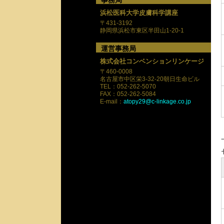
事務局
浜松医科大学皮膚科学講座
〒431-3192
静岡県浜松市東区半田山1-20-1
運営事務局
株式会社コンベンションリンケージ
〒460-0008
名古屋市中区栄3-32-20朝日生命ビル
TEL：052-262-5070
FAX：052-262-5084
E-mail：
atopy29@c-linkage.co.jp