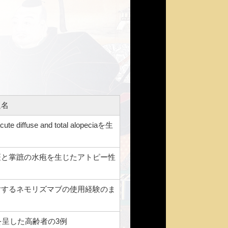
題名
diffuse and total alopeciaを生
斑と掌蹠の水疱を生じたアトピー性
対するネモリズマブの使用経験のま
を呈した高齢者の3例