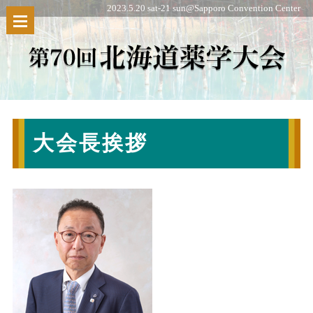
2023.5.20 sat-21 sun@Sapporo Convention Center
大会長挨拶