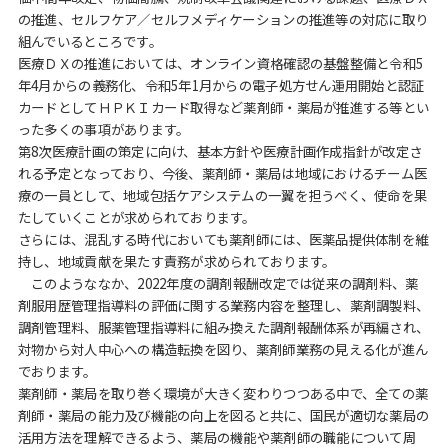
の推進、セルフケア／セルフメディケーションの推進等の対応に取り
組んでいるところです。
医療ＤＸの推進においては、オンライン資格確認の基盤整備と令和5
年4月からの義務化、令和5年1月からの電子処方せん運用開始と認証
カードとしてＨＰＫＩカード取得など薬剤師・薬局が推進する等とい
った多くの事項があります。
第8次医療計画の策定に向け、基本方針や医療計画作成指針が改定さ
れる予定となっており、今後、薬剤師・薬局は地域におけるチーム医
療の一員として、地域包括ケアシステムの一翼を担うべく、使命を果
たしていくことが求められております。
さらには、混乱する時代においても薬剤師には、医薬品提供体制を維
持し、地域貢献を果たす責務が求められております。
このようななか、2022年度の調剤報酬改定では従来の調剤料、薬
剤服用歴管理指導料の評価に関する業務内容を整理し、薬剤調製料、
調剤管理料、服薬管理指導料に組み換えた調剤報酬体系が再編され、
対物から対人中心への構造転換を図り、薬剤師業務の見える化が進ん
でおります。
薬剤師・薬局を取り巻く環境が大きく変わりつつある中で、全ての薬
剤師・薬局の能力及び機能の向上を図ると共に、国民が適切な薬局の
活用方法を理解できるよう、薬局の機能や薬剤師の職能について周