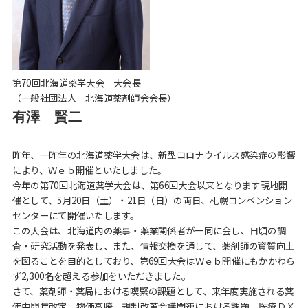
第70回北海道薬学大会 大会長
（一般社団法人 北海道薬剤師会会長）
有澤 賢二
昨年、一昨年の北海道薬学大会は、新型コロナウイルス感染症の影響
により、Ｗｅｂ開催といたしました。
今年の第70回北海道薬学大会は、第66回大会以来となります現地開
催として、5月20日（土）・21日（日）の両日、札幌コンベンション
センターにて開催いたします。
この大会は、北海道内の薬事・薬業関係者が一同に会し、日頃の調
査・研究活動を発表し、また、情報交換を通して、薬剤師の資質向上
を図ることを目的としており、第69回大会はＷｅｂ開催にもかかわら
ず2,300名を超える参加をいただきました。
さて、薬剤師・薬局における喫緊の課題として、来年度実施される薬
価中間年改定、物価高騰、規制改革会議関連における課題、医療ＤＸ