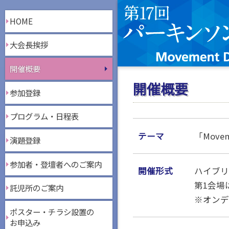
HOME
大会長挨拶
開催概要
開催概要
参加登録
プログラム・日程表
テーマ
「Moveme
演題登録
参加者・登壇者へのご案内
開催形式
ハイブリ
第1会場
託児所のご案内
※オンデ
ポスター・チラシ設置の
お申込み