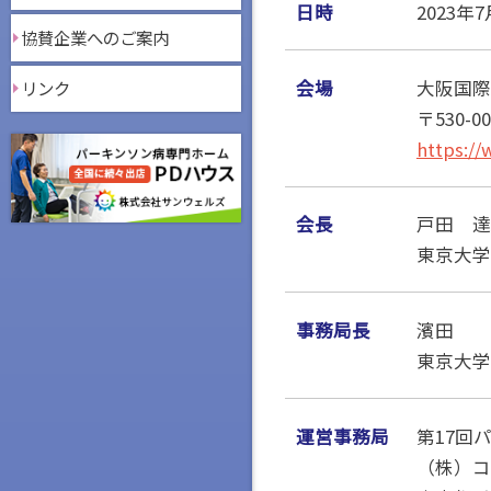
日時
2023年
協賛企業へのご案内
会場
大阪国際
リンク
〒530-
https://
会長
戸田 達
東京大学
事務局長
濱田 
東京大学
運営事務局
第17回
（株）コ