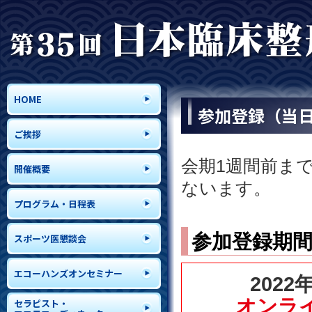
HOME
参加登録（当
ご挨拶
会期1週間前ま
開催概要
ないます。
プログラム・日程表
参加登録期
スポーツ医懇談会
エコーハンズオンセミナー
202
オンラ
セラピスト・