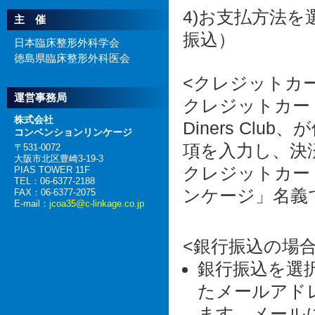
4)お支払方法
主 催
振込）
日本臨床整形外科学会
徳島県臨床整形外科医会
<クレジットカ
運営事務局
クレジットカードは
株式会社
Diners Cl
コンベンションリンケージ
項を入力し、決
〒531-0072
大阪市北区豊崎3-19-3
クレジットカー
PIAS TOWER 11F
TEL：06-6377-2188
ンケージ」名義
FAX：06-6377-2075
E-mail：
jcoa35@c-linkage.co.jp
<銀行振込の場合
銀行振込を選
たメールアド
ます。メール