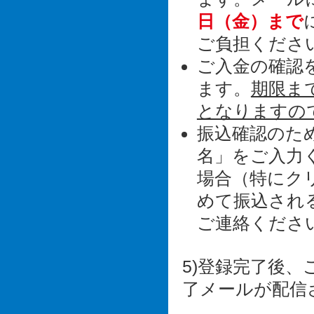
日（金）まで
ご負担くださ
ご入金の確認
ます。
期限ま
となりますの
振込確認のた
名」をご入力
場合（特にク
めて振込され
ご連絡くださ
5)登録完了後
了メールが配信