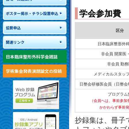
学会参加費
ポスター掲示・チラシ設置申込
協賛申込
区分
関連リンク
日本臨床整形外
非会員 開業医
日本臨床整形外科学会雑誌
非会員 勤務
学術集会発表演題論文の投稿
メディカルスタッ
日整会研修医会員（日整会
プログラム
（会員へは、事前参加
かかわらず事前
抄録集は、冊子