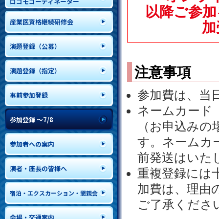
ロコモコーディネーター
以降ご参加
産業医資格継続研修会
加
演題登録（公募）
注意事項
演題登録（指定）
参加費は、当
事前参加登録
ネームカード
参加登録 ～7/8
（お申込みの
す。ネームカ
参加者への案内
前発送はいた
演者・座長の皆様へ
重複登録には
加費は、理由
宿泊・エクスカーション・懇親会
ご了承くださ
会場・交通案内