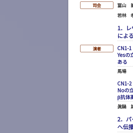
冨山 
司会
若林 
1．
によ
CN1-1
演者
Yes
ある
馬場
CN1-2
Noの
β抗体
眞鍋 
2．
へ伝