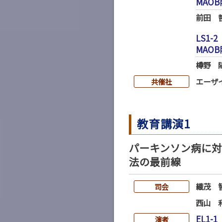
MAO
前田 
LS1-2
MAO
樽野 
エーザ
共催社
教育講演1
パーキンソン病に
法の最前線
織茂 
司会
西山 
EL1-1
演者