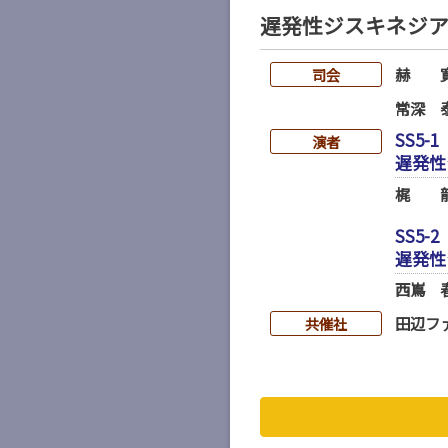
遅発性ジスキネジ
赫 
司会
常深 
SS5-1
演者
遅発性
梶 
SS5-2
遅発性
西嶌 
田辺フ
共催社