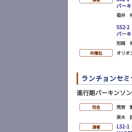
パーキ
菊井 
SS2-2
パーキ
形岡 
オリオ
共催社
ランチョンセミ
進行期パーキンソン
荒若 
司会
斉木 
LS1-1
演者