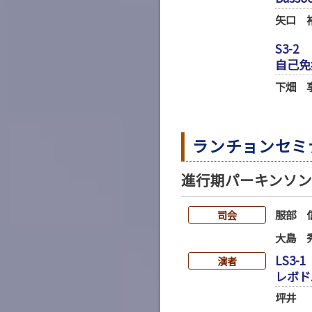
矢口 
S3-2
自己免
下畑 
ランチョンセミ
進行期パーキンソ
服部 
司会
大島 
LS3-1
演者
レボド
坪井