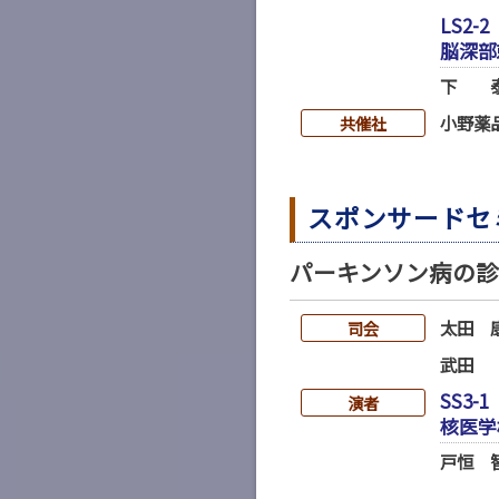
LS2-2
脳深部
下 
小野薬
共催社
スポンサードセ
パーキンソン病の
太田 
司会
武田
SS3-1
演者
核医学
戸恒 