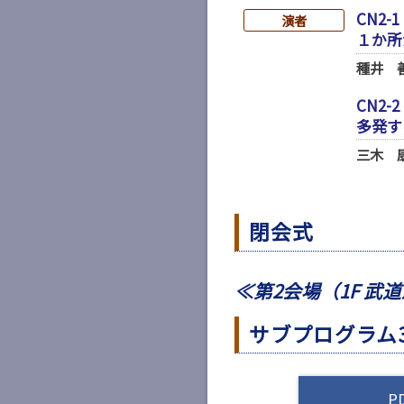
CN2-1
演者
１か所
種井 
CN2-2
多発す
三木 
閉会式
≪第2会場（1F 武
サブプログラム
P