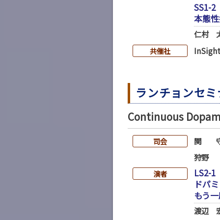
SS1-2
本態性
仁村 
InSig
共催社
ランチョンセミ
Continuous Dop
関 
司会
狩野
LS2-1
演者
ドパミ
もう一
渡辺 