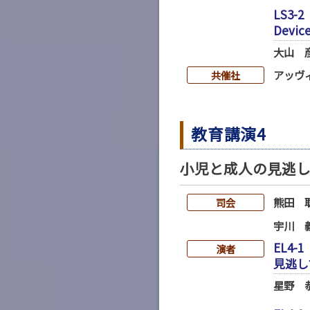
LS3-2
Devic
大山 
アッヴ
共催社
教育講演4
小児と成人の見逃
熊田 
司会
宇川 
EL4-1
演者
見逃し
星野 