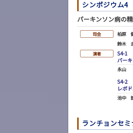
シンポジウム4
パーキンソン病の
柏原 
司会
鈴木 
S4-1
演者
パーキ
永山
S4-2
レボド
池中 
ランチョンセミ