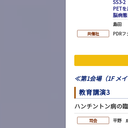
SS3-2
PET
脳病態
島田
PDR
共催社
≪第1会場（1F メ
教育講演3
ハンチントン病の臨床
平野 
司会