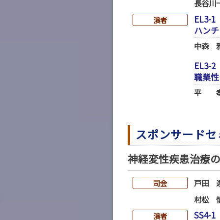
長谷川
EL3-1
演者
ハンチ
中森 
EL3-2
職業性
平 
スポンサードセ
神経変性疾患治療
戸田 
司会
村松 
SS4-1
演者