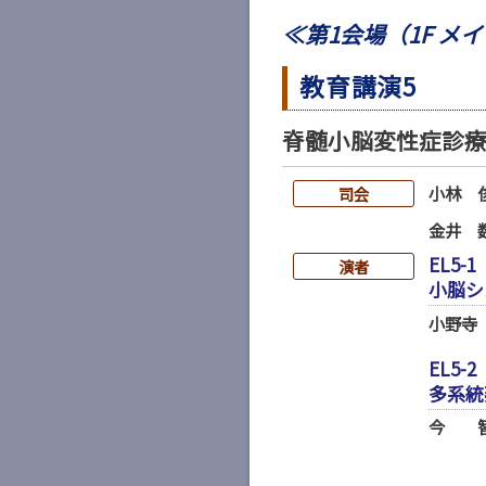
≪第1会場（1F メ
教育講演5
脊髄小脳変性症診
小林 
司会
金井 
EL5-1
演者
小脳シ
小野寺
EL5-2
多系統
今 