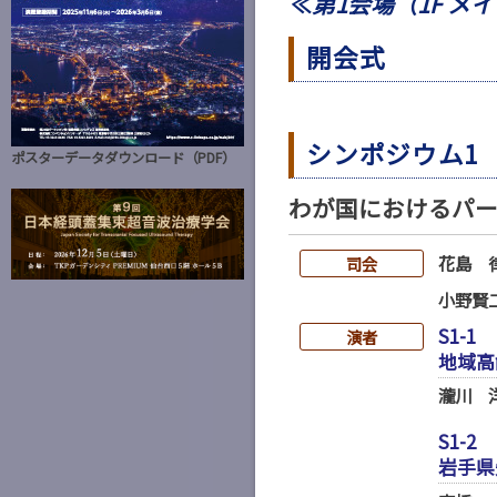
≪第1会場（1F メ
開会式
シンポジウム1
ポスターデータダウンロード（PDF）
わが国におけるパ
花島 
司会
小野賢
S1-1
演者
地域高
瀧川 
S1-2
岩手県