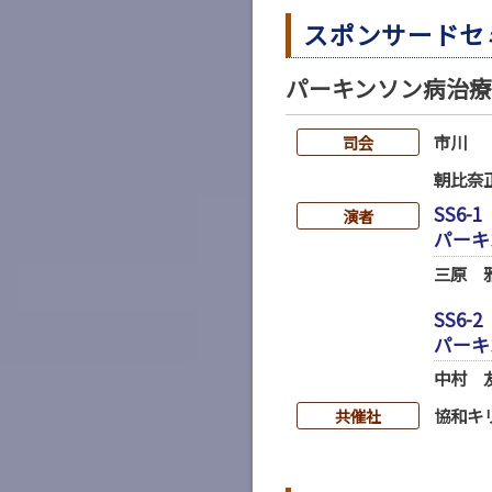
スポンサードセ
パーキンソン病治
市川
司会
朝比奈
SS6-1
演者
パーキ
三原 
SS6-2
パーキ
中村 
協和キ
共催社