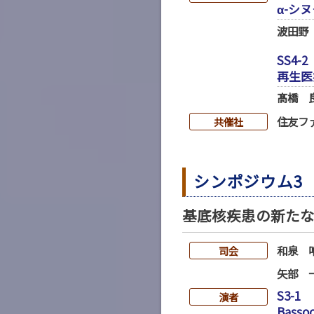
α-シ
波田野
SS4-2
再生医
髙橋 
住友フ
共催社
シンポジウム3
基底核疾患の新た
和泉 
司会
矢部 
S3-1
演者
Bass