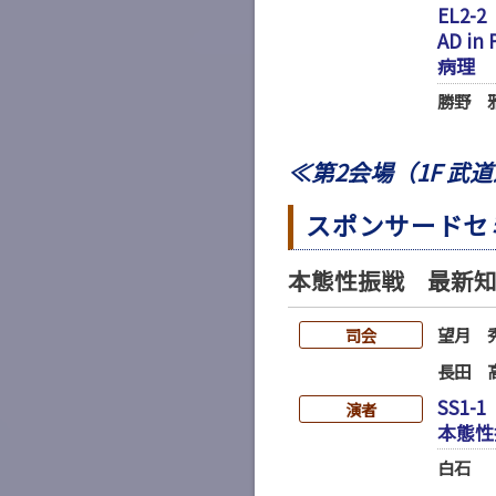
EL2-2
AD 
病理
勝野 
≪第2会場（1F 武
スポンサードセ
本態性振戦 最新
望月 
司会
長田 
SS1-1
演者
本態性
白石