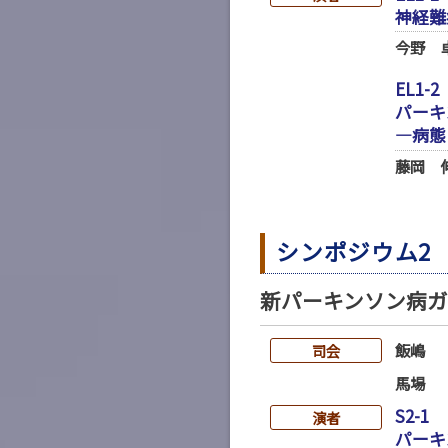
神経難
今野 
EL1-2
パーキ
―病態
藤岡 
シンポジウム2
新パーキンソン病ガ
飯嶋
司会
馬場
S2-1
演者
パーキ