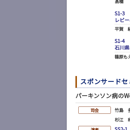
髙橋
S1-3
レビー
平賀 
S1-4
石川県
篠原も
スポンサードセ
パーキンソン病のWear
竹島 
司会
杉江 
SS2-1
演者