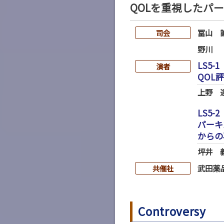
QOLを重視したパ
冨山 
司会
野川
LS5-1
演者
QOL
上野 
LS5-2
パーキ
からの
坪井 
武田薬
共催社
Controversy