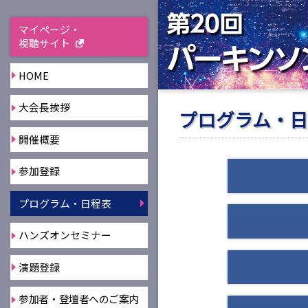
マイページ・
視聴サイト
HOME
大会長挨拶
プログラム・
開催概要
参加登録
プログラム・日程表
ハンズオンセミナー
演題登録
参加者・登壇者へのご案内