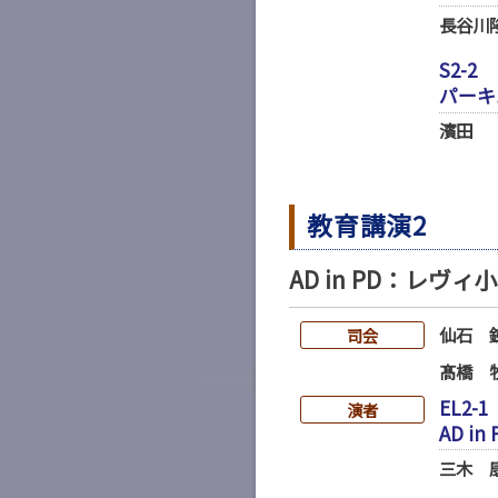
長谷川
S2-2
パーキ
濱田
教育講演2
AD in PD：レ
仙石 
司会
髙橋 
EL2-1
演者
AD 
三木 