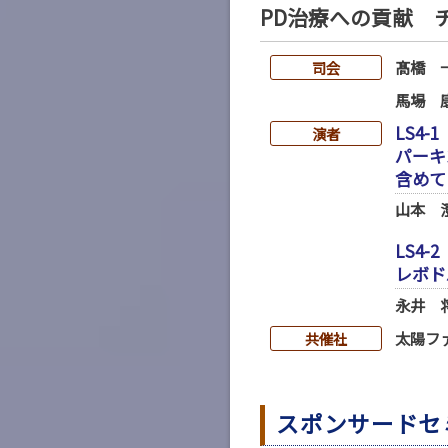
PD治療への貢献 
髙橋 
司会
馬場 
LS4-1
演者
パーキ
含めて
山本 
LS4-2
レボド
永井 
太陽フ
共催社
スポンサードセ