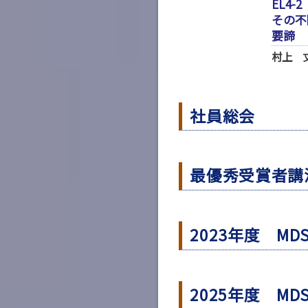
EL4-2
その不
要諦
村上 
社員総会
最優秀受賞者講
2023年度 M
2025年度 M