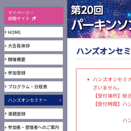
マイページ・
視聴サイト
HOME
大会長挨拶
ハンズオンセ
開催概要
参加登録
ハンズオンセミ
プログラム・日程表
ざいません。
【受付場所】総
ハンズオンセミナー
【受付時間】ハンズ
7月17
演題登録
ハンズオンセミ
参加者・登壇者へのご案内
7月17