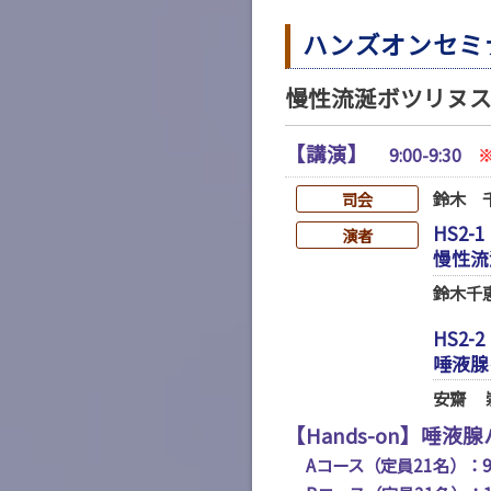
ハンズオンセミ
慢性流涎ボツリヌ
【講演】
9:00-9:30
鈴木 
司会
HS2-1
演者
慢性流
鈴木千
HS2-2
唾液腺
安齋 
【Hands-on】唾
Aコース（定員21名）：9:3