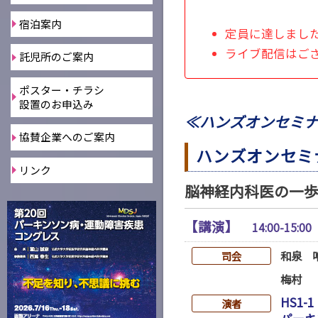
※
宿泊案内
定員に達しまし
ライブ配信はご
託児所のご案内
ポスター・チラシ
設置のお申込み
≪ハンズオンセミナ
協賛企業へのご案内
ハンズオンセミ
リンク
脳神経内科医の一歩
【講演】
14:00-15:0
和泉 
司会
梅村
HS1-1
演者