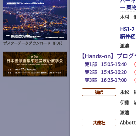
パーキ
― 薬
木村 
HS1-2
脳神経
ポスターデータダウンロード（PDF）
渡邉
【Hands-on】
第1部 15:05-15:40
（
第2部 15:45-16:20
（
第3部 16:25-17:00
（
永松 
講師
伊藤 
渡邉
Abbott
共催社