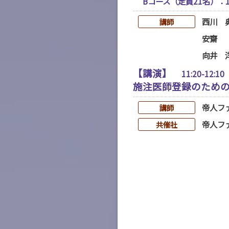
Bコース（定員21名）：10:
西川 
講師
安齋
向井 
【講演】
11:20-12:1
施注医師登録のための
帝人フ
講師
帝人フ
共催社