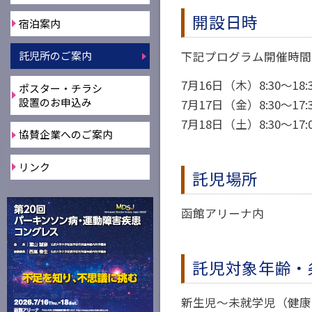
開設日時
宿泊案内
下記プログラム開催時間
託児所のご案内
7月16日（木）8:30～18:
ポスター・チラシ
設置のお申込み
7月17日（金）8:30～17:
7月18日（土）8:30～17:
協賛企業へのご案内
リンク
託児場所
函館アリーナ内
託児対象年齢・
新生児～未就学児（健康