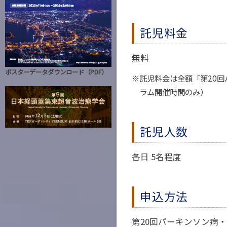
託児料金
無料
ポスターデータダウンロード（PDF）
※託児料金は全額「第20
ラム開催時間のみ）
託児人数
各日 5名程度
申込方法
第20回パーキンソン病