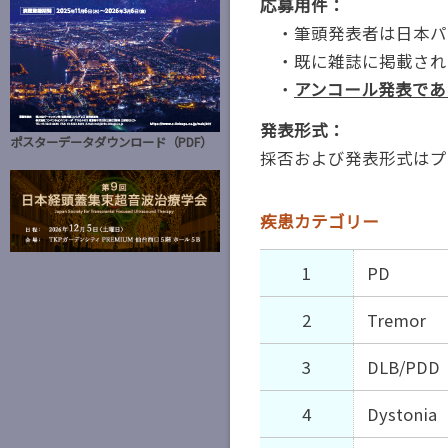
応募用件：
・筆頭発表者は日本パ
・既に雑誌に掲載され
・
アンコール発表であ
発表形式：
ポスターデータダウンロード（PDF）
採否および発表形式はプ
疾患カテゴリー
1
PD
2
Tremor
3
DLB/PDD
4
Dystonia