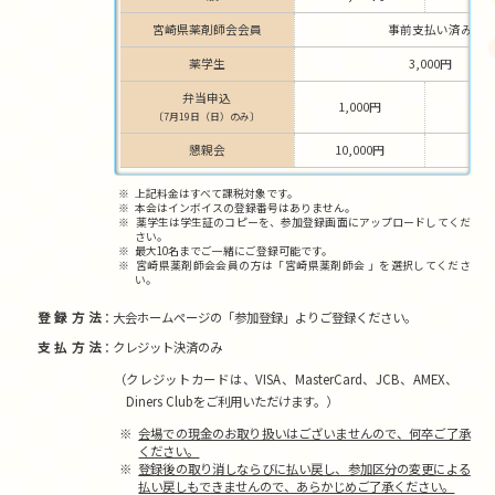
宮崎県薬剤師会会員
事前支払い済み
薬学生
3,000円
弁当申込
1,000円
〔7月19日（日）のみ〕
懇親会
10,000円
11,
上記料金はすべて課税対象です。
本会はインボイスの登録番号はありません。
薬学生は学生証のコピーを、参加登録画面にアップロードしてくだ
さい。
最大10名までご一緒にご登録可能です。
宮崎県薬剤師会会員の方は「宮崎県薬剤師会 」を選択してくださ
い。
登録方法
大会ホームページの「参加登録」よりご登録ください。
支払方法
クレジット決済のみ
（クレジットカードは、VISA、MasterCard、JCB、AMEX、
Diners Clubをご利用いただけます。）
会場での現金のお取り扱いはございませんので、何卒ご了承
ください。
登録後の取り消しならびに払い戻し、参加区分の変更による
払い戻しもできませんので、あらかじめご了承ください。