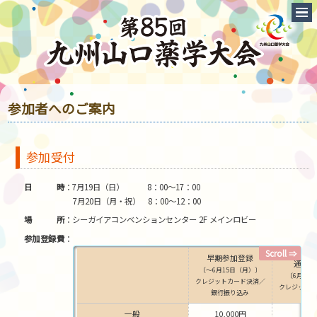
参加者へのご案内
参加受付
日時
7月19日（日） 8：00～17：00
7月20日（月・祝） 8：00～12：00
場所
シーガイアコンベンションセンター 2F メインロビー
参加登録費
早期参加登録
通常
〔～6月15日（月）〕
〔6月16
クレジットカード決済／
クレジット
銀行振り込み
一般
10,000円
11,