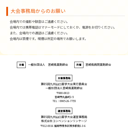
大会事務局からのお願い
会場内での撮影や録音はご遠慮ください。
会場内では携帯電話はマナーモードにしておくか、電源をお切りください。
また、会場内での通話はご遠慮ください。
会場内は禁煙です。喫煙は所定の場所でお願いします。
一般社団法人 宮崎県薬剤師会
宮崎県病院薬剤師会
主催
共催
主催事務局
第85回九州山口薬学大会実行委員会
一般社団法人宮崎県薬剤師会
〒880-0813
宮崎市丸島町2-5
TEL：0985-26-7755
運営事務局
第85回九州山口薬学大会運営事務局
株式会社コンべンションリンケージ
〒812-0016 福岡市博多区博多駅南1-3-6