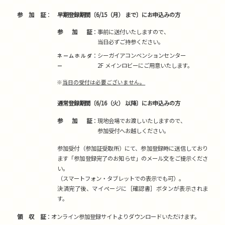
参加証
早期登録期間〔6/15（月） まで〕にお申込みの方
参加証
事前に送付いたしますので、
当日必ずご持参ください。
シーガイアコンベンションセンター
ネームホルダ
2F メインロビーにご用意いたします。
ー
※
当日の受付は必要ございません。
通常登録期間〔6/16（火） 以降〕にお申込みの方
参加証
現地会場でお渡しいたしますので、
参加受付へお越しください。
参加受付（参加証受取所）にて、参加登録時に送信しており
ます「参加登録完了のお知らせ」のメール文をご提示くださ
い。
（スマートフォン・タブレットでの表示でも可）。
決済完了後、マイページに［確認書］ボタンが表示されま
す。
領収証
オンライン参加登録サイトよりダウンロードいただけます。