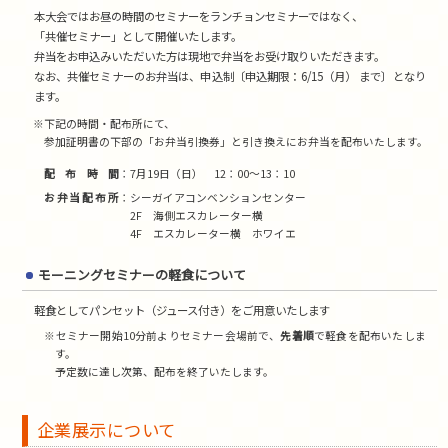
本大会ではお昼の時間のセミナーをランチョンセミナーではなく、
「共催セミナー」として開催いたします。
弁当をお申込みいただいた方は現地で弁当をお受け取りいただきます。
なお、共催セミナーのお弁当は、申込制〔申込期限：6/15（月） まで〕となり
ます。
※下記の時間・配布所にて、
参加証明書の下部の「お弁当引換券」と引き換えにお弁当を配布いたします。
配布時間
7月19日（日） 12：00～13：10
お弁当配布所
シーガイアコンベンションセンター
2F 海側エスカレーター横
4F エスカレーター横 ホワイエ
モーニングセミナーの軽食について
軽食としてパンセット（ジュース付き）をご用意いたします
※セミナー開始10分前よりセミナー会場前で、
先着順
で軽食を配布いたしま
す。
予定数に達し次第、配布を終了いたします。
企業展示について