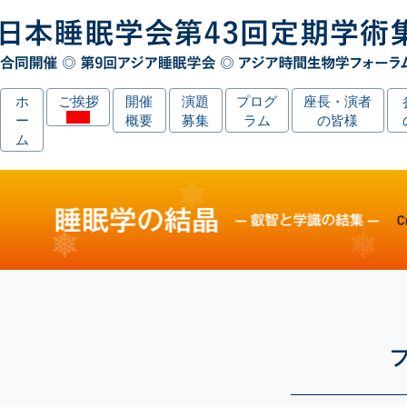
ホ
ご挨拶
開催
演題
プログ
座長・演者
ー
概要
募集
ラム
の皆様
ム