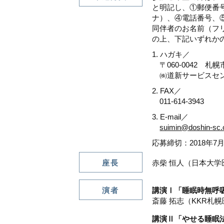
と明記し、①郵便番
ナ）、④電話番号、
同伴者のお名前（フ
の上、下記いずれか
ハガキ／
〒060-0042 札
㈱道新サービスセ
FAX／
011-614-3943
E-mail／
suimin@doshin-sc.c
応募締切：2018年7
座長
赤柴 恒人（日本大
演者
講演Ⅰ「睡眠時無呼
斎藤 拓志（KKR札
講演Ⅱ「やせる睡眠