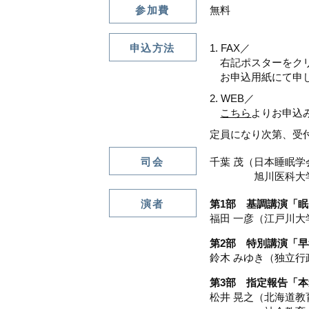
参加費
無料
申込方法
FAX／
右記ポスターをクリ
お申込用紙にて申
WEB／
こちら
よりお申込
定員になり次第、受
司会
千葉 茂（日本睡眠学
旭川医科大学精
演者
第1部 基調講演「
福田 一彦（江戸川
第2部 特別講演「
鈴木 みゆき（独立
第3部 指定報告「
松井 晃之（北海道