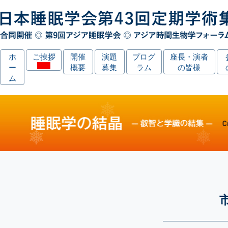
ホ
ご挨拶
開催
演題
プログ
座長・演者
ー
概要
募集
ラム
の皆様
ム