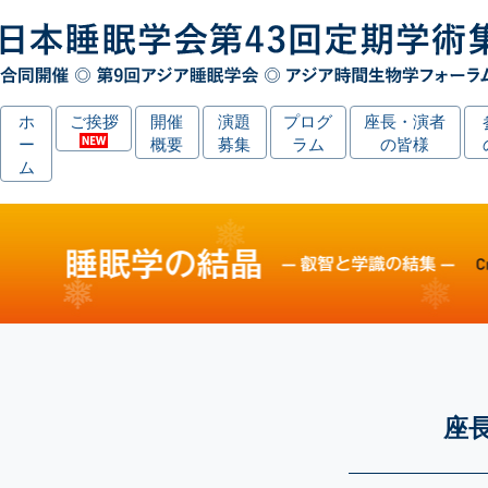
ホ
ご挨拶
開催
演題
プログ
座長・演者
ー
概要
募集
ラム
の皆様
ム
座