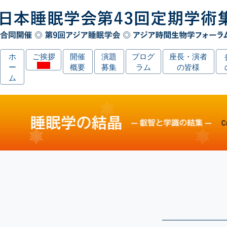
ホ
ご挨拶
開催
演題
プログ
座長・演者
ー
概要
募集
ラム
の皆様
ム