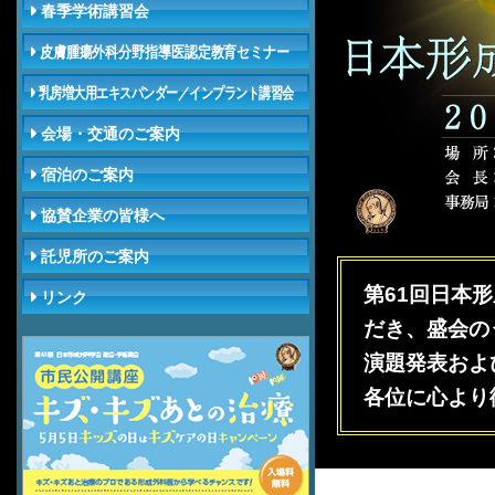
春季学術講習会
皮膚腫瘍外科分野指導医認定教育セミナー
乳房増大用エキスパンダー／インプラント講習会
会場・交通のご案内
宿泊のご案内
協賛企業の皆様へ
託児所のご案内
第61回日本
リンク
だき、盛会の
演題発表およ
各位に心より