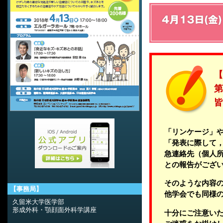
【
第
皆
「リンケージ」
「発表に際して
急連絡先（個人
との報告がござ
そのような内容
【事務局】
他学会でも同様
久留米大学医学部
形成外科・顎顔面外科学講座
十分にご注意い