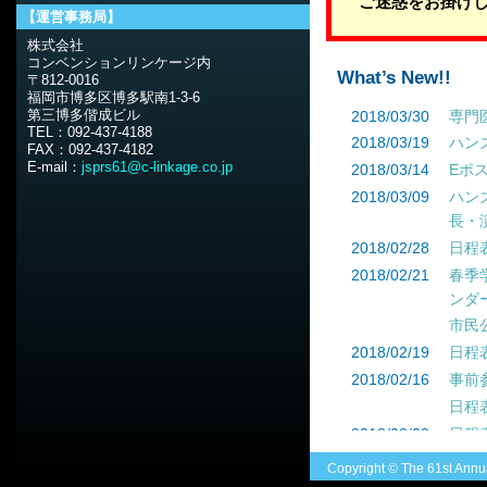
ご迷惑をお掛け
【運営事務局】
株式会社
コンベンションリンケージ内
What’s New!!
〒812-0016
福岡市博多区博多駅南1-3-6
第三博多偕成ビル
2018/03/30
専門
TEL：092-437-4188
2018/03/19
ハン
FAX：092-437-4182
E-mail：
jsprs61@c-linkage.co.jp
2018/03/14
Eポ
2018/03/09
ハン
長・
2018/02/28
日程
2018/02/21
春季
ンダ
市民
2018/02/19
日程
2018/02/16
事前
日程
2018/02/08
日程
した
Copyright © The 61st Annua
2018/01/31
採否