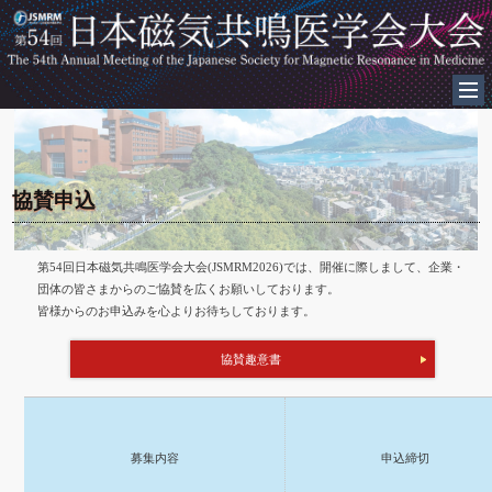
協賛申込
第54回日本磁気共鳴医学会大会(JSMRM2026)では、開催に際しまして、企業・
団体の皆さまからのご協賛を広くお願いしております。
皆様からのお申込みを心よりお待ちしております。
協賛趣意書
募集内容
申込締切