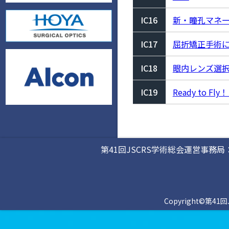
IC16
新・瞳孔マネー
IC17
屈折矯正手術
IC18
眼内レンズ選
IC19
Ready to
第41回JSCRS学術総会運営事務局
Copyright©第41回J