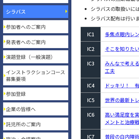
シラバスの取扱いに
シラバス
シラバス配布は行い
参加者へのご案内
IC1
多焦点眼内レ
発表者へのご案内
IC2
そこを知りたい
演題登録（一般演題）
IC3
みんなで考える
工夫
インストラクションコース
募集要項
IC4
ドッキリ！ 
参加登録
IC5
世界の最新トレンド
企業の皆様へ
IC6
高い満足度を
メントと治療
託児所のご案内
IC7
普段の白内障