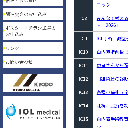
宿泊・会場案内
ニック
関連会合のお申込み
IC8
みんなで考え
す 2026」
ポスター・チラシ設置の
お申込み
IC9
ICL手術 難症
リンク
IC10
白内障術前後
お問い合わせ
IC11
患者さんから
IC12
円錐角膜の診
IC13
各種小瞳孔マネ
IC14
乱視、屈折を制
IC15
白内障手術教
ル－