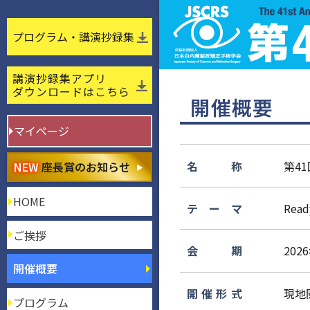
プログラム・講演抄録集
講演抄録集アプリ
ダウンロードはこちら
開催概要
マイページ
名称
第41
NEW
座長賞のお知らせ
HOME
テーマ
Ready
ご挨拶
会期
202
開催概要
開催形式
現地
プログラム