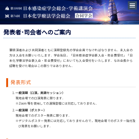
発表者･司会者へのご案内
筆頭演者および共同演者ともに演題登録先の学会会員でなければなりません．未入会の
方は入会をお願いいたします．学会当日，「日本感染症学会新入会・年会費受付」「日
本化学療法学会新入会・年会費受付」においても入会受付をいたします．なお会長から
招聘を受けた場合はこの限りではありません．
発表形式
一般演題（口演，英語セッション）
現地会場での口演発表に限ります．
※Zoom 等を使用しての遠隔登壇には対応しておりません．
一般演題（ポスター）
現地会場でのポスター発表に限ります．
※デジタルポスター発表には対応しておりませんので，現地会場でのポスター貼付及
び発表をお願いします．