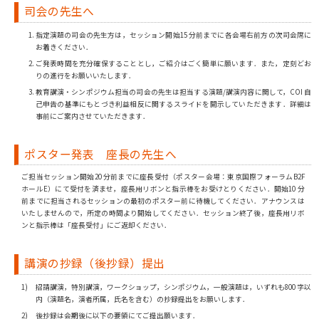
司会の先生へ
指定演題の司会の先生方は，セッション開始15 分前までに各会場右前方の次司会席に
お着きください．
ご発表時間を充分確保することとし，ご紹介はごく簡単に願います．また，定刻どお
りの進行をお願いいたします．
教育講演・シンポジウム担当の司会の先生は担当する演題/講演内容に関して，COI 自
己申告の基準にもとづき利益相反に関するスライドを開示していただきます．詳細は
事前にご案内させていただきます．
ポスター発表 座長の先生へ
ご担当セッション開始20 分前までに座長受付（ポスター会場：東京国際フォーラムB2F
ホールE）にて受付を済ませ，座長用リボンと指示棒をお受けとりください．開始10 分
前までに担当されるセッションの最初のポスター前に待機してください．アナウンスは
いたしませんので，所定の時間より開始してください．セッション終了後，座長用リボ
ンと指示棒は「座長受付」にご返却ください．
講演の抄録（後抄録）提出
招請講演，特別講演，ワークショップ，シンポジウム，一般演題は，いずれも800 字以
内（演題名，演者所属，氏名を含む）の抄録提出をお願いします．
後抄録は会期後に以下の要領にてご提出願います．