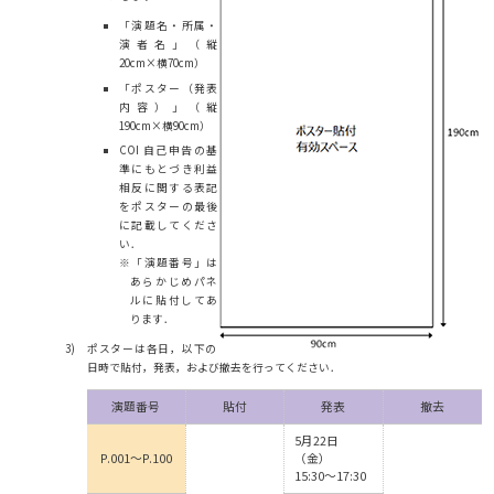
「演題名・所属・
演者名」（縦
20cm×横70cm）
「ポスター（発表
内容）」（縦
190cm×横90cm）
COI 自己申告の基
準にもとづき利益
相反に関する表記
をポスターの最後
に記載してくださ
い．
※「演題番号」は
あらかじめパネ
ルに貼付してあ
ります．
ポスターは各日，以下の
日時で貼付，発表，および撤去を行ってください．
演題番号
貼付
発表
撤去
5月22日
P.001～P.100
（金）
15:30～17:30