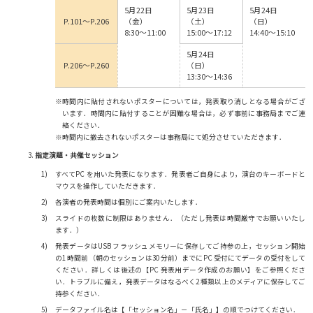
5月22日
5月23日
5月24日
P.101～P.206
（金）
（土）
（日）
8:30～11:00
15:00～17:12
14:40～15:10
5月24日
P.206～P.260
（日）
13:30～14:36
※時間内に貼付されないポスターについては，発表取り消しとなる場合がござ
います．時間内に貼付することが困難な場合は，必ず事前に事務局までご連
絡ください．
※時間内に撤去されないポスターは事務局にて処分させていただきます．
指定演題・共催セッション
すべてPC を用いた発表になります．発表者ご自身により，演台のキーボードと
マウスを操作していただきます．
各演者の発表時間は個別にご案内いたします．
スライドの枚数に制限はありません．（ただし発表は時間厳守でお願いいたし
ます．）
発表データはUSB フラッシュメモリーに保存してご持参の上，セッション開始
の1 時間前（朝のセッションは30 分前）までにPC 受付にてデータの受付をして
ください．詳しくは後述の【PC 発表用データ作成のお願い】をご参照くださ
い．トラブルに備え，発表データはなるべく2 種類以上のメディアに保存してご
持参ください．
データファイル名は【「セッション名」－「氏名」】の順でつけてください．