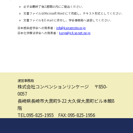
必ず会期終了後2 週間以内にご提出ください．
文書ファイルはMicrosoft Word にて作成し，テキスト形式としてください．
文書ファイルをE-mail に添付し，学会事務局へ送信してください．
日本感染症学会への発表者：
info@kansensho.or.jp
日本化学療法学会への発表者：
karyo@jc4.so-net.ne.jp
運営事務局
株式会社コンベンションリンケージ
〒850-
0057
長崎県長崎市大黒町9-22 大久保大黒町ビル本館8
階
TEL:095-825-1955 FAX: 095-825-1956
E-mail: jaid100-jsc74@c-linkage.co.jp