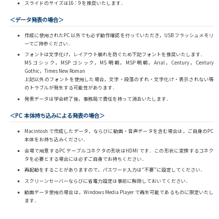
スライドのサイズは16：9 を推奨いたします．
＜データ発表の場合＞
作成に使用されたPC 以外でも必ず動作確認を行っていただき，USB フラッシュメモリ
ーでご持参ください．
フォントは文字化け，レイアウト崩れを防ぐため下記フォントを推奨いたします．
MS ゴシック，MSP ゴシック，MS 明朝，MSP 明朝，Arial，Century，Century
Gothic，Times New Roman
上記以外のフォントを使用した場合，文字・段落のずれ・文字化け・表示されない等
のトラブルが発生する可能性があります．
発表データは学会終了後，事務局で責任を持って消去いたします．
＜PC 本体持ち込みによる発表の場合＞
Macintosh で作成したデータ，ならびに動画・音声データを含む場合は，ご自身のPC
本体をお持ち込みください．
会場で用意するPC ケーブルコネクタの形状はHDMI です．この形状に変換するコネク
タを必要とする場合には必ずご自身でお持ちください．
再起動をすることがありますので，パスワード入力は“不要”に設定してください．
スクリーンセーバーならびに省電力設定は事前に解除しておいてください．
動画データ使用の場合は，Windows Media Player で再生可能であるものに限定いたし
ます．