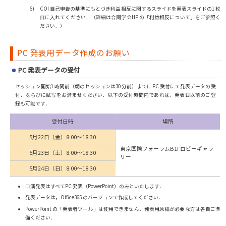
COI 自己申告の基準にもとづき利益相反に関するスライドを発表スライドの1 枚
目に入れてください．（詳細は合同学会HP の「利益相反について」をご参照く
ださい．）
PC 発表用データ作成のお願い
PC 発表データの受付
セッション開始1 時間前（朝のセッションは30 分前）までにPC 受付にて発表データの受
付，ならびに試写をお済ませください．以下の受付時間内であれば，発表日以前のご登
録も可能です．
受付日時
場所
5月22日（金）8:00～18:30
東京国際フォーラムB1Fロビーギャラ
5月23日（土）8:00～18:30
リー
5月24日（日）8:00～18:30
口演発表はすべてPC 発表（PowerPoint）のみといたします．
発表データは，Office365 のバージョンで作成してください．
PowerPoint の「発表者ツール」は使用できません．発表用原稿が必要な方は各自ご準
備ください．