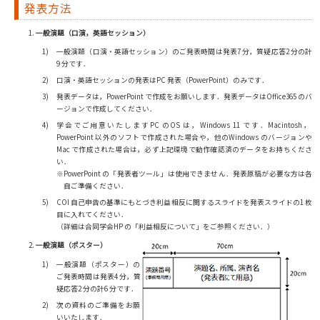
発表方法
一般演題（口演，英語セッション）
一般演題（口演・英語セッション）のご発表時間は発表7 分，質疑応答2 分の計
9 分です．
口演・英語セッションの発表はPC 発表（PowerPoint）のみです．
発表データは，PowerPoint で作成をお願いします．発表データはOffice365 のバ
ージョンで作成してください．
学会でご用意いたしますPC のOS は，Windows 11 です．Macintosh，
PowerPoint 以外のソフトで作成された場合や，他のWindows のバージョンや
Mac で作成された場合は，必ず上記環境で動作確認済のデータをお持ちくださ
い．
※PowerPoint の「発表者ツール」は使用できません．発表原稿が必要な方は各
自ご準備ください．
COI 自己申告の基準にもとづき利益相反に関するスライドを発表スライドの1 枚
目に入れてください．
（詳細は合同学会HP の「利益相反について」をご参照ください．）
一般演題（ポスター）
一般演題（ポスター）の
ご発表時間は発表4 分，質
疑応答2 分の計6 分です．
次の資料のご準備をお願
いいたします．