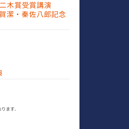
・二木賞受賞講演
志賀潔・秦佐八郎記念
典
なります．