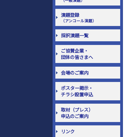
（一般演題）
演題登録
（アンコール演題）
採択演題一覧
ご協賛企業・
団体の皆さまへ
会場のご案内
ポスター掲示・
チラシ設置申込
取材（プレス）
申込のご案内
リンク