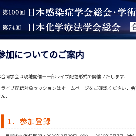
参加についてのご案内
本合同学会は現地開催＋一部ライブ配信形式で開催いたします．
※ライブ配信対象セッションはホームページをご確認ください．会
せん．
1．参加登録
早期参加登録期間：2026年3月20日（金）～2026年5月7日（木