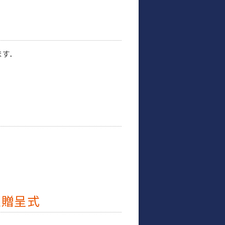
ます．
証贈呈式