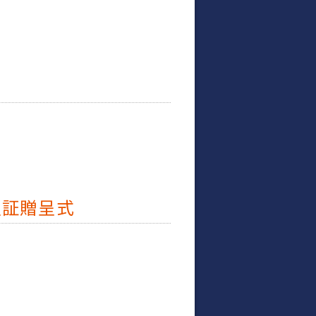
員証贈呈式