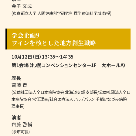
金子 文成
(東京都立大学 人間健康科学研究科 理学療法科学域 教授)
学会企画9
ワインを核とした地方創生戦略
10月12日（日）13：35～14：35
第1会場（札幌コンベンションセンター1F 大ホールA）
座長
齊藤 晋
(公益社団法人全日本病院協会 北海道支部 支部長/公益社団法人全日
本病院協会 常任理事/社会医療法人アルデバラン 手稲いなづみ病院
理事長)
演者
齊藤 啓輔
(余市町長)