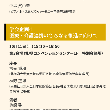
中島 眞由美
(ピアノ、NPO法人和・ハーモニー音楽療法研究会)
学会企画4
医療・介護連携のさらなる推進に向けて
10月11日（土）15：10～16：50
第3会場（札幌コンベンションセンター1F 特別会議場）
座長
古元 重和
(北海道大学大学院医学研究院 医療政策評価学教室 教授)
神野 正博
(公益社団法人全日本病院協会 会長/社会医療法人財団董仙会 恵寿総
合病院 理事長)
演者
眞鍋 馨