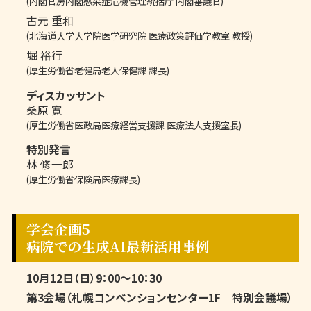
(内閣官房内閣感染症危機管理統括庁 内閣審議官)
古元 重和
(北海道大学大学院医学研究院 医療政策評価学教室 教授)
堀 裕行
(厚生労働省老健局老人保健課 課長)
ディスカッサント
桑原 寛
(厚生労働省医政局医療経営支援課 医療法人支援室長)
特別発言
林 修一郎
(厚生労働省保険局医療課長)
学会企画5
病院での生成AI最新活用事例
10月12日（日）9：00～10：30
第3会場（札幌コンベンションセンター1F 特別会議場）