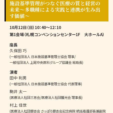
施設基準管理がつなぐ医療の質と経営の
未来〜多職種による実践と連携が生み出
す価値〜
10月12日（日）10：40～12：10
第1会場（札幌コンベンションセンター1F 大ホールA）
座長
久保田 巧
(一般社団法人 日本施設基準管理士協会 理事/
一般社団法人 上尾中央医科グループ協議会 総局長)
演者
田中 利男
(一般社団法人 日本施設基準管理士協会 代表理事)
駒井 太一
(医療法人社団三思会/医療法人社団醫光会 理事長)
村上 佳世
(医療法人社団銀杏会 さっぽろ銀杏会記念病院 統括看護部長兼副院