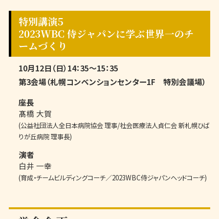
特別講演5
2023WBC 侍ジャパンに学ぶ世界一のチ
ームづくり
10月12日（日）14：35～15：35
第3会場（札幌コンベンションセンター1F 特別会議場）
座長
髙橋 大賀
(公益社団法人全日本病院協会 理事/社会医療法人貞仁会 新札幌ひば
りが丘病院 理事長)
演者
白井 一幸
(育成・チームビルディングコーチ／2023WBC侍ジャパンヘッドコーチ)