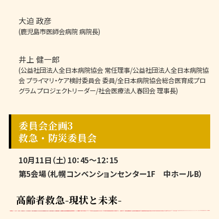
大迫 政彦
(鹿児島市医師会病院 病院長)
井上 健一郎
(公益社団法人全日本病院協会 常任理事/公益社団法人全日本病院協
会 プライマリ・ケア検討委員会 委員/全日本病院協会総合医育成プロ
グラム プロジェクトリーダー/社会医療法人春回会 理事長)
委員会企画3
救急・防災委員会
10月11日（土）10：45～12：15
第5会場（札幌コンベンションセンター1F 中ホールB）
高齢者救急-現状と未来-