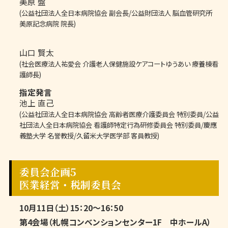
美原 盤
(公益社団法人全日本病院協会 副会長/公益財団法人 脳血管研究所
美原記念病院 院長)
山口 賢太
(社会医療法人祐愛会 介護老人保健施設ケアコートゆうあい 療養棟看
護師長)
指定発言
池上 直己
(公益社団法人全日本病院協会 高齢者医療介護委員会 特別委員/公益
社団法人全日本病院協会 看護師特定行為研修委員会 特別委員/慶應
義塾大学 名誉教授/久留米大学医学部 客員教授)
委員会企画5
医業経営・税制委員会
10月11日（土）15：20～16：50
第4会場（札幌コンベンションセンター1F 中ホールA）