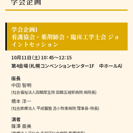
学会企画
学会企画1
看護協会・薬剤師会・臨床工学士会 ジョ
イントセッション
10月11日（土）10：45～12：15
第4会場（札幌コンベンションセンター1F 中ホールA）
座長
中田 智明
(社会福祉法人函館厚生院 函館五稜郭病院 病院長)
橋本 洋一
(社会医療法人 平成醫塾 苫小牧東病院 理事長・院長)
演者
篠澤 亜美