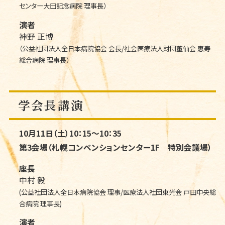
センター大田記念病院 理事長）
演者
神野 正博
（公益社団法人全日本病院協会 会長/社会医療法人財団董仙会 恵寿
総合病院 理事長）
学会長講演
10月11日（土）10：15～10：35
第3会場（札幌コンベンションセンター1F 特別会議場）
座長
中村 毅
(公益社団法人全日本病院協会 理事/医療法人社団東光会 戸田中央総
合病院 理事長)
演者