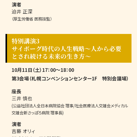
演者
迫井 正深
（厚生労働省 医務技監）
特別講演3
サイボーグ時代の人生戦略〜人から必要
とされ続ける未来の生き方〜
10月11日（土）17：00～18：00
第3会場（札幌コンベンションセンター1F 特別会議場）
座長
三井 慎也
(公益社団法人全日本病院協会 理事/社会医療法人交雄会メディカル
交雄会新さっぽろ病院 理事長)
演者
吉藤 オリィ