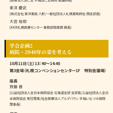
(医療法人渓仁会 手稲渓仁会病院 看護師長)
東洋 慶武
(株式会社 東洋薬局 八軒/一般社団法人札幌薬剤師会 西支部長)
大宮 裕樹
(KKR札幌医療センター 事務部用度課 課長)
学会企画2
病院・2040年の姿を考える
10月11日（土）13：40～14:40
第3会場（札幌コンベンションセンター1F 特別会議場）
座長
齊藤 晋
(公益社団法人全日本病院協会 北海道支部 支部長/公益社団法人全日
本病院協会 常任理事/社会医療法人アルデバラン 手稲いなづみ病院
理事長)