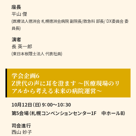
座長
平山 傑
(医療法人徳洲会 札幌徳洲会病院 副院長/救急科 部長/ DX委員会 委
員長)
演者
長 英一郎
(東日本税理士法人 代表社員)
学会企画6
Z世代の声に耳を澄ます 〜医療現場のリ
アルから考える未来の病院運営〜
10月12日（日）9：00～10：30
第5会場（札幌コンベンションセンター1F 中ホールB）
司会進行
西山 妙子