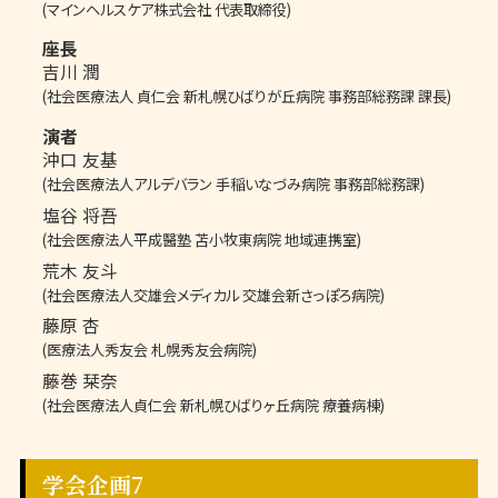
(マインヘルスケア株式会社 代表取締役)
座長
吉川 潤
(社会医療法人 貞仁会 新札幌ひばりが丘病院 事務部総務課 課長)
演者
沖口 友基
(社会医療法人アルデバラン 手稲いなづみ病院 事務部総務課)
塩谷 将吾
(社会医療法人平成醫塾 苫小牧東病院 地域連携室)
荒木 友斗
(社会医療法人交雄会メディカル 交雄会新さっぽろ病院)
藤原 杏
(医療法人秀友会 札幌秀友会病院)
藤巻 栞奈
(社会医療法人貞仁会 新札幌ひばりヶ丘病院 療養病棟)
学会企画7