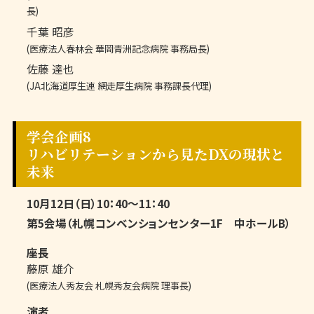
長)
千葉 昭彦
(医療法人春林会 華岡青洲記念病院 事務局長)
佐藤 達也
(JA北海道厚生連 網走厚生病院 事務課長代理)
学会企画8
リハビリテーションから見たDXの現状と
未来
10月12日（日）10：40～11：40
第5会場（札幌コンベンションセンター1F 中ホールB）
座長
藤原 雄介
(医療法人秀友会 札幌秀友会病院 理事長)
演者