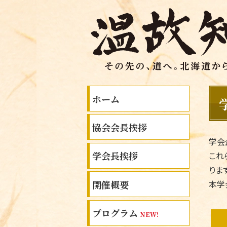
ホーム
協会会長挨拶
学会
学会長挨拶
これ
りま
開催概要
本学
プログラム
NEW!