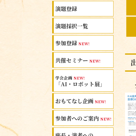
演題登録
演題採択一覧
参加登録
NEW!
共催セミナー
NEW!
学会企画
NEW!
「AI・ロボット展」
おもてなし企画
NEW!
参加者へのご案内
NEW!
座長・演者への