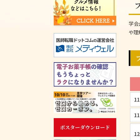
学会
や理
11
11
ポスターダウンロード
12