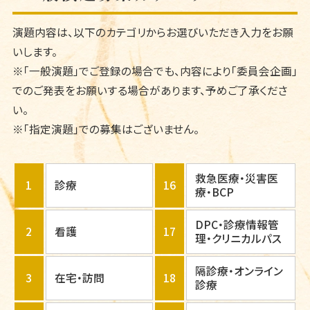
演題内容は、以下のカテゴリからお選びいただき入力をお願
いします。
※「一般演題」でご登録の場合でも、内容により「委員会企画」
でのご発表をお願いする場合があります、予めご了承くださ
い。
※「指定演題」での募集はございません。
救急医療・災害医
1
診療
16
療・BCP
DPC・診療情報管
2
看護
17
理・クリニカルパス
隔診療・オンライン
3
在宅・訪問
18
診療