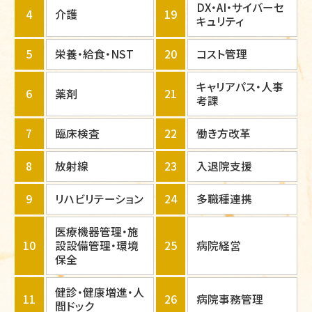
DX・AI・サイバーセ
4
介護
19
キュリティ
5
栄養・給食・NST
20
コスト管理
キャリアパス・人事
6
薬剤
21
考課
7
臨床検査
22
働き方改革
8
放射線
23
入退院支援
9
リハビリテーション
24
多職種連携
医療機器管理・施
10
設設備管理・環境
25
病院経営
保全
健診・健康増進・人
11
26
病院事務管理
間ドック